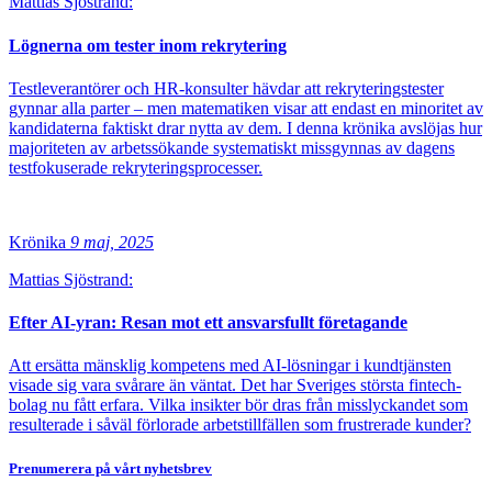
Mattias Sjöstrand:
Lögnerna om tester inom rekrytering
Testleverantörer och HR-konsulter hävdar att rekryteringstester
gynnar alla parter – men matematiken visar att endast en minoritet av
kandidaterna faktiskt drar nytta av dem. I denna krönika avslöjas hur
majoriteten av arbetssökande systematiskt missgynnas av dagens
testfokuserade rekryteringsprocesser.
Krönika
9 maj, 2025
Mattias Sjöstrand:
Efter AI-yran: Resan mot ett ansvarsfullt företagande
Att ersätta mänsklig kompetens med AI-lösningar i kundtjänsten
visade sig vara svårare än väntat. Det har Sveriges största fintech-
bolag nu fått erfara. Vilka insikter bör dras från misslyckandet som
resulterade i såväl förlorade arbetstillfällen som frustrerade kunder?
Prenumerera på vårt nyhetsbrev