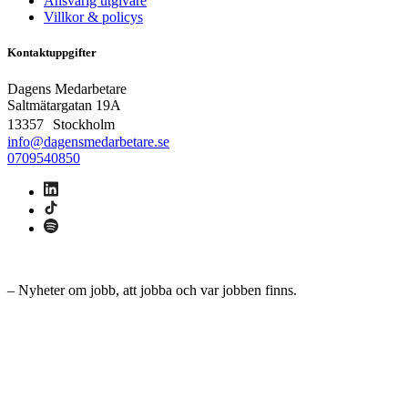
Ansvarig utgivare
Villkor & policys
Kontaktuppgifter
Dagens Medarbetare
Saltmätargatan
19A
13357 Stockholm
info@dagensmedarbetare.se
0709540850
– Nyheter om jobb, att jobba och var jobben finns.