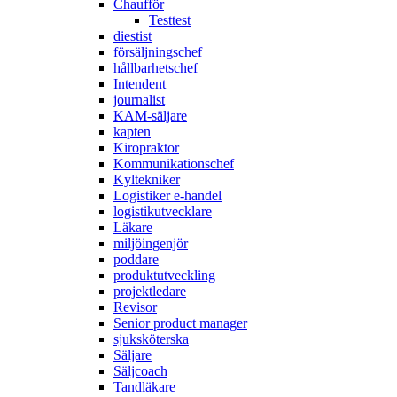
Chaufför
Testtest
diestist
försäljningschef
hållbarhetschef
Intendent
journalist
KAM-säljare
kapten
Kiropraktor
Kommunikationschef
Kyltekniker
Logistiker e-handel
logistikutvecklare
Läkare
miljöingenjör
poddare
produktutveckling
projektledare
Revisor
Senior product manager
sjuksköterska
Säljare
Säljcoach
Tandläkare