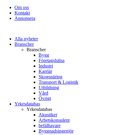
Om oss
Kontakt
Annonsera
Alla nyheter
Branscher
Branscher
Bygg
Företagshälsa
Industri
Karriär
Skogsnäring
Transport & Logistik
Utbildning
Vård
Övrigt
Yrkesdatabas
Yrkesdatabas
Akustiker
Arbetskonsulent
befälhavare
Byggnadsingenjör