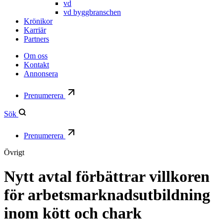
vd
vd byggbranschen
Krönikor
Karriär
Partners
Om oss
Kontakt
Annonsera
Prenumerera
Sök
Prenumerera
Övrigt
Nytt avtal förbättrar villkoren
för arbetsmarknadsutbildning
inom kött och chark