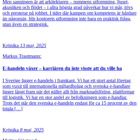
Men sanningen är att arkitekturen – rummens utformning, ljuset,
akustiken och flödet – i allra högsta grad påverkar hur vi mår, trivs
och presterar på jobbet. I tider där kampen om kompetens är hårdare
än någonsin, blir kontorets utformning inte bara en praktisk fråga,
utan även en strategisk.
Krönika
13 maj, 2025
Markus Trautmann:
E-handeln växer – karriären du inte visste att du ville ha
I Sverige ligger e-handeln i framkant. Vi har ett stort antal företag
som vuxit till internationella miljardbolag och svenska e-handlare
ligger långt fram när det gäller allt från marknadsföring, plattformar
till logistik. Vi har en stor andel av befolkningen som e-handlar.
Trots det står den svenska e-handeln endast för ca 15 procent av den
totala […]
Krönika
8 maj, 2025