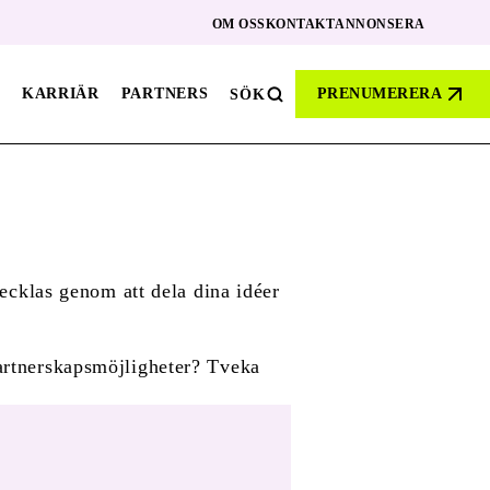
OM OSS
KONTAKT
ANNONSERA
KARRIÄR
PARTNERS
PRENUMERERA
SÖK
vecklas genom att dela dina idéer
partnerskapsmöjligheter? Tveka