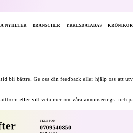
LA NYHETER
BRANSCHER
YRKESDATABAS
KRÖNIKOR
id bli bättre. Ge oss din feedback eller hjälp oss att ut
lattform eller vill veta mer om våra annonserings- och 
TELEFON
ter
0709540850
MAILA OSS