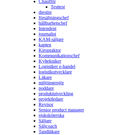
Chaufför
Testtest
diestist
försäljningschef
hållbarhetschef
Intendent
journalist
KAM-säljare
kapten
Kiropraktor
Kommunikationschef
Kyltekniker
Logistiker e-handel
logistikutvecklare
Läkare
miljöingenjör
poddare
produktutveckling
projektledare
Revisor
Senior product manager
sjuksköterska
Säljare
Säljcoach
Tandläkare