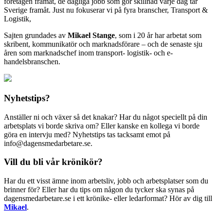
företagen framåt, de dagliga jobb som gör skillnad varje dag tar
Sverige framåt. Just nu fokuserar vi på fyra branscher, Transport &
Logistik,
Sajten grundades av
Mikael Stange
, som i 20 år har arbetat som
skribent, kommunikatör och marknadsförare – och de senaste sju
åren som marknadschef inom transport- logistik- och e-
handelsbranschen.
Nyhetstips?
Anställer ni och växer så det knakar? Har du något speciellt på din
arbetsplats vi borde skriva om? Eller kanske en kollega vi borde
göra en intervju med? Nyhetstips tas tacksamt emot på
info@dagensmedarbetare.se.
Vill du bli vår krönikör?
Har du ett visst ämne inom arbetsliv, jobb och arbetsplatser som du
brinner för? Eller har du tips om någon du tycker ska synas på
dagensmedarbetare.se i ett krönike- eller ledarformat? Hör av dig till
Mikael
.