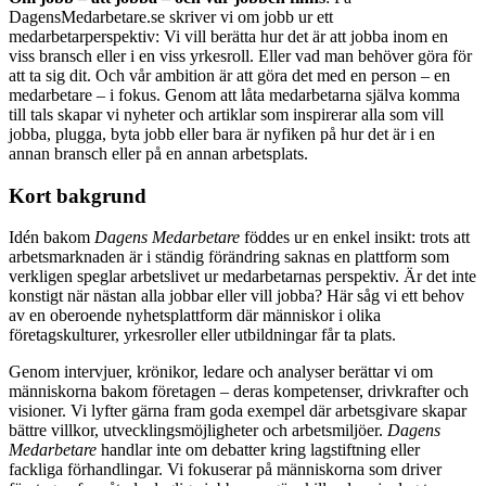
DagensMedarbetare.se skriver vi om jobb ur ett
medarbetarperspektiv: Vi vill berätta hur det är att jobba inom en
viss bransch eller i en viss yrkesroll. Eller vad man behöver göra för
att ta sig dit. Och vår ambition är att göra det med en person – en
medarbetare – i fokus. Genom att låta medarbetarna själva komma
till tals skapar vi nyheter och artiklar som inspirerar alla som vill
jobba, plugga, byta jobb eller bara är nyfiken på hur det är i en
annan bransch eller på en annan arbetsplats.
Kort bakgrund
Idén bakom
Dagens Medarbetare
föddes ur en enkel insikt: trots att
arbetsmarknaden är i ständig förändring saknas en plattform som
verkligen speglar arbetslivet ur medarbetarnas perspektiv. Är det inte
konstigt när nästan alla jobbar eller vill jobba? Här såg vi ett behov
av en oberoende nyhetsplattform där människor i olika
företagskulturer, yrkesroller eller utbildningar får ta plats.
Genom intervjuer, krönikor, ledare och analyser berättar vi om
människorna bakom företagen – deras kompetenser, drivkrafter och
visioner. Vi lyfter gärna fram goda exempel där arbetsgivare skapar
bättre villkor, utvecklingsmöjligheter och arbetsmiljöer.
Dagens
Medarbetare
handlar inte om debatter kring lagstiftning eller
fackliga förhandlingar. Vi fokuserar på människorna som driver