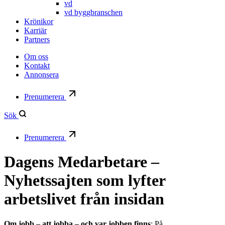
vd
vd byggbranschen
Krönikor
Karriär
Partners
Om oss
Kontakt
Annonsera
Prenumerera
Sök
Prenumerera
Dagens Medarbetare –
Nyhetssajten som lyfter
arbetslivet från insidan
Om jobb – att jobba – och var jobben finns
: På