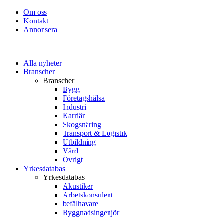
Om oss
Kontakt
Annonsera
Alla nyheter
Branscher
Branscher
Bygg
Företagshälsa
Industri
Karriär
Skogsnäring
Transport & Logistik
Utbildning
Vård
Övrigt
Yrkesdatabas
Yrkesdatabas
Akustiker
Arbetskonsulent
befälhavare
Byggnadsingenjör