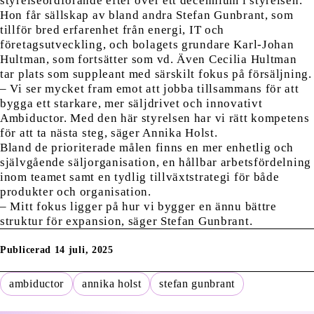
styrelseordförande efter över ett decennium i styrelsen.
Hon får sällskap av bland andra Stefan Gunbrant, som
tillför bred erfarenhet från energi, IT och
företagsutveckling, och bolagets grundare Karl-Johan
Hultman, som fortsätter som vd. Även Cecilia Hultman
tar plats som suppleant med särskilt fokus på försäljning.
– Vi ser mycket fram emot att jobba tillsammans för att
bygga ett starkare, mer säljdrivet och innovativt
Ambiductor. Med den här styrelsen har vi rätt kompetens
för att ta nästa steg, säger Annika Holst.
Bland de prioriterade målen finns en mer enhetlig och
självgående säljorganisation, en hållbar arbetsfördelning
inom teamet samt en tydlig tillväxtstrategi för både
produkter och organisation.
– Mitt fokus ligger på hur vi bygger en ännu bättre
struktur för expansion, säger Stefan Gunbrant.
Publicerad 14 juli, 2025
ambiductor
annika holst
stefan gunbrant