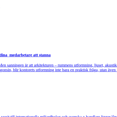
r dina medarbetare att stanna
n sanningen är att arkitekturen – rummens utformning, ljuset, akustiken
onsin, blir kontorets utformning inte bara en praktisk fråga, utan även 
 vuxit till internationella miljardbolag och svenska e-handlare ligger långt