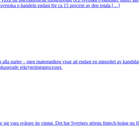
n svenska e-handeln endast för ca 15 procent av den totala […]
 alla parter – men matematiken visar att endast en minoritet av kandidat
okuserade rekryteringsprocesser.
ig vara svårare än väntat. Det har Sveriges största fintech-bolag nu fåt