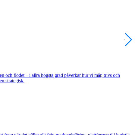
 och flödet – i allra högsta grad påverkar hur vi mår, trivs och
en strategisk.
 fram när det gäller allt från marknadsföring, plattformar till logistik.