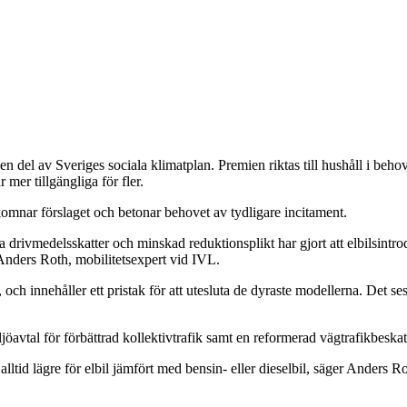
en del av Sveriges sociala klimatplan. Premien riktas till hushåll i be
r mer tillgängliga för fler.
komnar förslaget och betonar behovet av tydligare incitament.
 drivmedelsskatter och minskad reduktionsplikt har gjort att elbilsintr
r Anders Roth, mobilitetsexpert vid IVL.
ch innehåller ett pristak för att utesluta de dyraste modellerna. Det ses
öavtal för förbättrad kollektivtrafik samt en reformerad vägtrafikbeska
lltid lägre för elbil jämfört med bensin- eller dieselbil, säger Anders Ro