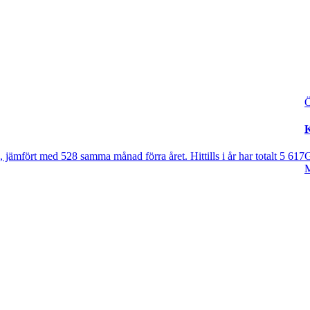
Ö
K
jämfört med 528 samma månad förra året. Hittills i år har totalt 5 617
G
M