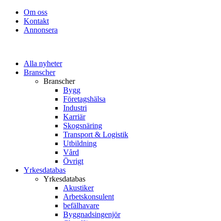
Om oss
Kontakt
Annonsera
Alla nyheter
Branscher
Branscher
Bygg
Företagshälsa
Industri
Karriär
Skogsnäring
Transport & Logistik
Utbildning
Vård
Övrigt
Yrkesdatabas
Yrkesdatabas
Akustiker
Arbetskonsulent
befälhavare
Byggnadsingenjör