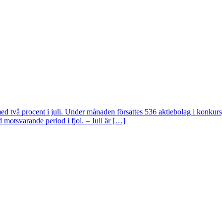
d två procent i juli. Under månaden försattes 536 aktiebolag i konkurs, 
 motsvarande period i fjol. – Juli är […]