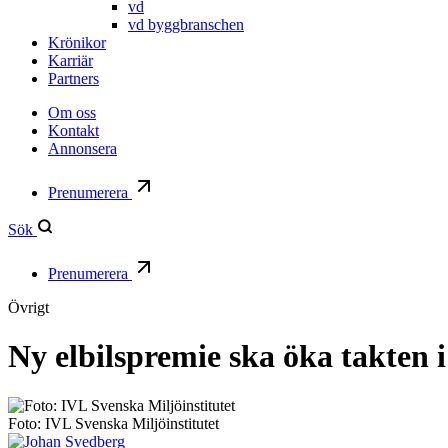
vd
vd byggbranschen
Krönikor
Karriär
Partners
Om oss
Kontakt
Annonsera
Prenumerera
Sök
Prenumerera
Övrigt
Ny elbilspremie ska öka takten i
Foto: IVL Svenska Miljöinstitutet