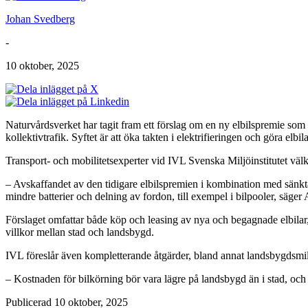
Johan Svedberg
-
10 oktober, 2025
Naturvårdsverket har tagit fram ett förslag om en ny elbilspremie som 
kollektivtrafik. Syftet är att öka takten i elektrifieringen och göra elbila
Transport- och mobilitetsexperter vid IVL Svenska Miljöinstitutet väl
– Avskaffandet av den tidigare elbilspremien i kombination med sänkta
mindre batterier och delning av fordon, till exempel i bilpooler, säge
Förslaget omfattar både köp och leasing av nya och begagnade elbilar, o
villkor mellan stad och landsbygd.
IVL föreslår även kompletterande åtgärder, bland annat landsbygdsmilj
– Kostnaden för bilkörning bör vara lägre på landsbygd än i stad, och a
Publicerad 10 oktober, 2025