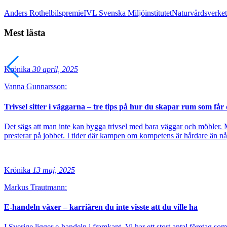
Anders Roth
elbilspremie
IVL Svenska Miljöinstitutet
Naturvårdsverket
Mest lästa
Krönika
30 april, 2025
Vanna Gunnarsson:
Trivsel sitter i väggarna – tre tips på hur du skapar rum som få
Det sägs att man inte kan bygga trivsel med bara väggar och möbler. Me
presterar på jobbet. I tider där kampen om kompetens är hårdare än någ
Krönika
13 maj, 2025
Markus Trautmann:
E-handeln växer – karriären du inte visste att du ville ha
I Sverige ligger e-handeln i framkant. Vi har ett stort antal företag som