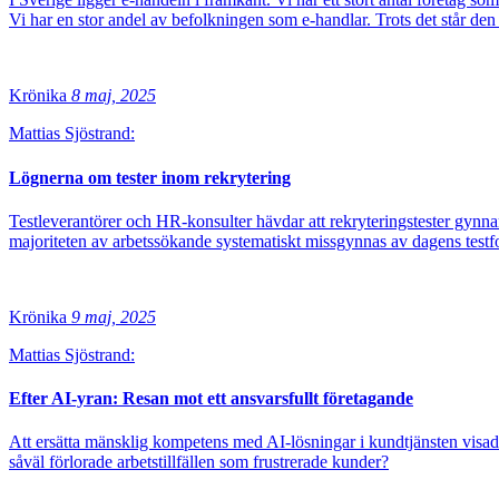
Vi har en stor andel av befolkningen som e-handlar. Trots det står de
Krönika
8 maj, 2025
Mattias Sjöstrand:
Lögnerna om tester inom rekrytering
Testleverantörer och HR-konsulter hävdar att rekryteringstester gynnar
majoriteten av arbetssökande systematiskt missgynnas av dagens testf
Krönika
9 maj, 2025
Mattias Sjöstrand:
Efter AI-yran: Resan mot ett ansvarsfullt företagande
Att ersätta mänsklig kompetens med AI-lösningar i kundtjänsten visade s
såväl förlorade arbetstillfällen som frustrerade kunder?