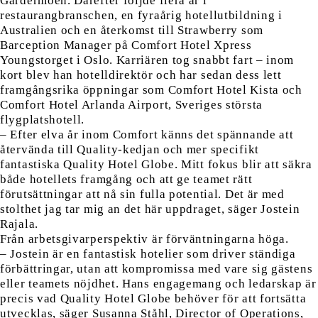
Gardermoen. Därefter följde flera år i
restaurangbranschen, en fyraårig hotellutbildning i
Australien och en återkomst till Strawberry som
Barception Manager på Comfort Hotel Xpress
Youngstorget i Oslo. Karriären tog snabbt fart – inom
kort blev han hotelldirektör och har sedan dess lett
framgångsrika öppningar som Comfort Hotel Kista och
Comfort Hotel Arlanda Airport, Sveriges största
flygplatshotell.
– Efter elva år inom Comfort känns det spännande att
återvända till Quality-kedjan och mer specifikt
fantastiska Quality Hotel Globe. Mitt fokus blir att säkra
både hotellets framgång och att ge teamet rätt
förutsättningar att nå sin fulla potential. Det är med
stolthet jag tar mig an det här uppdraget, säger Jostein
Rajala.
Från arbetsgivarperspektiv är förväntningarna höga.
– Jostein är en fantastisk hotelier som driver ständiga
förbättringar, utan att kompromissa med vare sig gästens
eller teamets nöjdhet. Hans engagemang och ledarskap är
precis vad Quality Hotel Globe behöver för att fortsätta
utvecklas, säger Susanna Ståhl, Director of Operations,