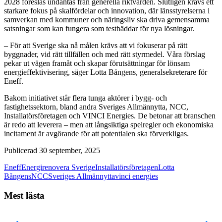
2028 föreslås undantas från generella riktvärden. Slutligen krävs ett
starkare fokus på skalfördelar och innovation, där länsstyrelserna i
samverkan med kommuner och näringsliv ska driva gemensamma
satsningar som kan fungera som testbäddar för nya lösningar.
– För att Sverige ska nå målen krävs att vi fokuserar på rätt
byggnader, vid rätt tillfällen och med rätt styrmedel. Våra förslag
pekar ut vägen framåt och skapar förutsättningar för lönsam
energieffektivisering, säger Lotta Bångens, generalsekreterare för
Eneff.
Bakom initiativet står flera tunga aktörer i bygg- och
fastighetssektorn, bland andra Sveriges Allmännytta, NCC,
Installatörsföretagen och VINCI Energies. De betonar att branschen
är redo att leverera – men att långsiktiga spelregler och ekonomiska
incitament är avgörande för att potentialen ska förverkligas.
Publicerad 30 september, 2025
Eneff
Energirenovera Sverige
Installatörsföretagen
Lotta
Bångens
NCC
Sveriges Allmännytta
vinci energies
Mest lästa