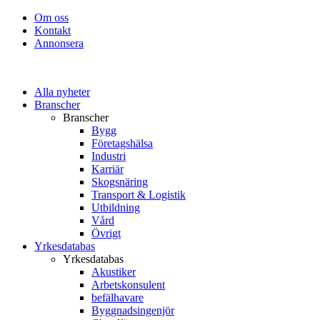
Om oss
Kontakt
Annonsera
Alla nyheter
Branscher
Branscher
Bygg
Företagshälsa
Industri
Karriär
Skogsnäring
Transport & Logistik
Utbildning
Vård
Övrigt
Yrkesdatabas
Yrkesdatabas
Akustiker
Arbetskonsulent
befälhavare
Byggnadsingenjör