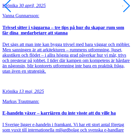
Krönika
30 april, 2025
Vanna Gunnarsson:
Trivsel sitter i väggarna – tre tips på hur du skapar rum som
får dina medarbetare att stanna
Det sägs att man inte kan bygga trivsel med bara väggar och möbler.
Men sanningen är att arkitekturen – rummens utformning, ljuset,
akustiken och flödet – i allra högsta grad påverkar hur vi mår, trivs
och presterar på jobbet. I tider där kampen om kompetens är hårdare
än någonsin, blir kontorets utformning inte bara en praktisk fråga,
utan även en strategisk.
Krönika
13 maj, 2025
Markus Trautmann:
E-handeln växer – karriären du inte visste att du ville ha
I Sverige ligger e-handeln i framkant. Vi har ett stort antal företag
som vuxit till internationella miljardbolag och svenska e-handlare