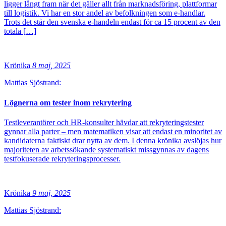
ligger långt fram när det gäller allt från marknadsföring, plattformar
till logistik. Vi har en stor andel av befolkningen som e-handlar.
Trots det står den svenska e-handeln endast för ca 15 procent av den
totala […]
Krönika
8 maj, 2025
Mattias Sjöstrand:
Lögnerna om tester inom rekrytering
Testleverantörer och HR-konsulter hävdar att rekryteringstester
gynnar alla parter – men matematiken visar att endast en minoritet av
kandidaterna faktiskt drar nytta av dem. I denna krönika avslöjas hur
majoriteten av arbetssökande systematiskt missgynnas av dagens
testfokuserade rekryteringsprocesser.
Krönika
9 maj, 2025
Mattias Sjöstrand: