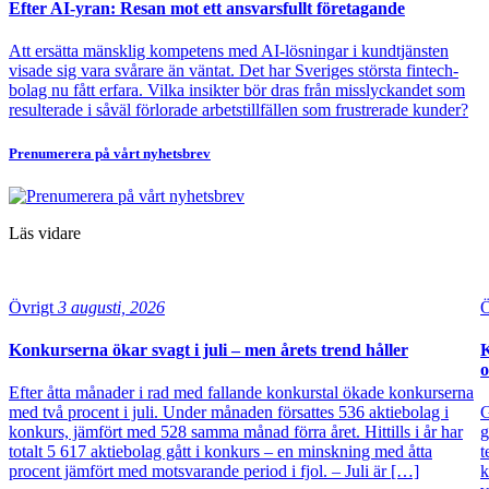
Efter AI-yran: Resan mot ett ansvarsfullt företagande
Att ersätta mänsklig kompetens med AI-lösningar i kundtjänsten
visade sig vara svårare än väntat. Det har Sveriges största fintech-
bolag nu fått erfara. Vilka insikter bör dras från misslyckandet som
resulterade i såväl förlorade arbetstillfällen som frustrerade kunder?
Prenumerera på vårt nyhetsbrev
Läs vidare
Övrigt
3 augusti, 2026
Ö
Konkurserna ökar svagt i juli – men årets trend håller
K
o
Efter åtta månader i rad med fallande konkurstal ökade konkurserna
med två procent i juli. Under månaden försattes 536 aktiebolag i
G
konkurs, jämfört med 528 samma månad förra året. Hittills i år har
g
totalt 5 617 aktiebolag gått i konkurs – en minskning med åtta
t
procent jämfört med motsvarande period i fjol. – Juli är […]
k