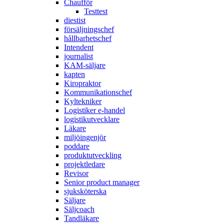
Chaufför
Testtest
diestist
försäljningschef
hållbarhetschef
Intendent
journalist
KAM-säljare
kapten
Kiropraktor
Kommunikationschef
Kyltekniker
Logistiker e-handel
logistikutvecklare
Läkare
miljöingenjör
poddare
produktutveckling
projektledare
Revisor
Senior product manager
sjuksköterska
Säljare
Säljcoach
Tandläkare