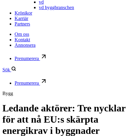
vd
vd byggbranschen
Krönikor
Karriär
Partners
Om oss
Kontakt
Annonsera
Prenumerera
Sök
Prenumerera
Bygg
Ledande aktörer: Tre nycklar
för att nå EU:s skärpta
energikrav i byggnader