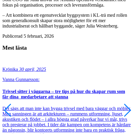
fokus på organisation, processer och leveransförmåga.
– Att kombinera ett egenutvecklat byggsystem i KL-trä med rollen
som generalkonsult skapar stora möjligheter för ett mer
industrialiserat och hållbart byggande, säger Julia Westerberg.
Publicerad 5 februari, 2026
Mest lästa
Krönika
30 april, 2025
Vanna Gunnarsson:
Trivsel sitter i väggarna – tre tips på hur du skapar rum som
får dina medarbetare att stanna
Det sägs att man inte kan bygga trivsel med bara väggar och möbler.
Men sanningen är att arkitekturen – rummens utformning, ljuset,
akustiken och flödet – i allra högsta grad påverkar hur vi mår, trivs
och presterar på jobbet. I tider där kampen om kompetens är hårdare
än någonsin, blir kontorets utformning inte bara en praktisk fråga,