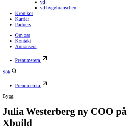
vd
vd byggbranschen
Krönikor
Karriär
Partners
Om oss
Kontakt
Annonsera
Prenumerera
Sök
Prenumerera
Bygg
Julia Westerberg ny COO på
Xbuild