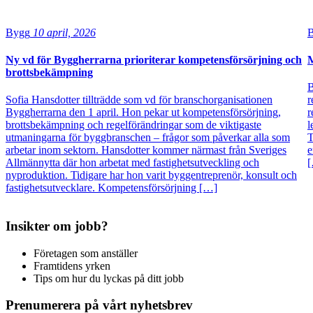
Bygg
10 april, 2026
Ny vd för Byggherrarna prioriterar kompetensförsörjning och
M
brottsbekämpning
B
Sofia Hansdotter tillträdde som vd för branschorganisationen
r
Byggherrarna den 1 april. Hon pekar ut kompetensförsörjning,
r
brottsbekämpning och regelförändringar som de viktigaste
l
utmaningarna för byggbranschen – frågor som påverkar alla som
T
arbetar inom sektorn. Hansdotter kommer närmast från Sveriges
e
Allmännytta där hon arbetat med fastighetsutveckling och
nyproduktion. Tidigare har hon varit byggentreprenör, konsult och
fastighetsutvecklare. Kompetensförsörjning […]
Insikter om jobb?
Företagen som anställer
Framtidens yrken
Tips om hur du lyckas på ditt jobb
Prenumerera på vårt nyhetsbrev