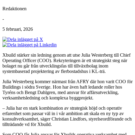
Redaktionen
-
5 februari, 2026
Xbuild stärker sin ledning genom att utse Julia Westerberg till Chief
Operating Officer (COO). Rekryteringen är ett strategiskt steg när
bolaget nu går från utvecklingsfas till tillväxtbolag inom
systembaserad projektering av flerbostadshus i KL-trä.
Julia Westerberg kommer närmast från AFRY där hon varit COO för
Buildings i södra Sverige. Hon har även haft ledande roller hos
Tyréns och Bengt Dahlgren, med ansvar för affärsutveckling,
verksamhetsledning och komplexa byggprojekt.
– Julia har en stark kombination av strategisk höjd och operativ
erfarenhet som passar väl in i vår ambition att skala en ny typ av
konsultverksamhet, säger Christian Lindfors, styrelseordförande och
tillträdande vd för Xbuild.
Som COO får Julia ansvar för Xbuilds operativa verksamhet med