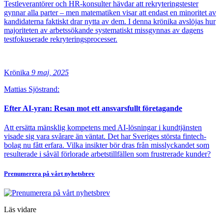
Testleverantörer och HR-konsulter hävdar att rekryteringstester
gynnar alla parter – men matematiken visar att endast en minoritet av
kandidaterna faktiskt drar nytta av dem. I denna krönika avslöjas hur
majoriteten av arbetssökande systematiskt missgynnas av dagens
testfokuserade rekryteringsprocesser.
Krönika
9 maj, 2025
Mattias Sjöstrand:
Efter AI-yran: Resan mot ett ansvarsfullt företagande
Att ersätta mänsklig kompetens med AI-lösningar i kundtjänsten
visade sig vara svårare än väntat. Det har Sveriges största fintech-
bolag nu fått erfara. Vilka insikter bör dras från misslyckandet som
resulterade i såväl förlorade arbetstillfällen som frustrerade kunder?
Prenumerera på vårt nyhetsbrev
Läs vidare