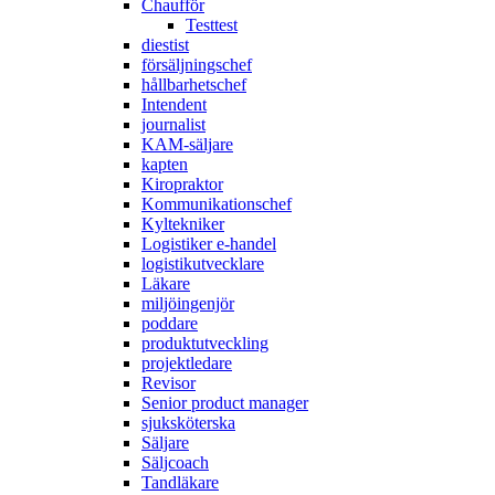
Chaufför
Testtest
diestist
försäljningschef
hållbarhetschef
Intendent
journalist
KAM-säljare
kapten
Kiropraktor
Kommunikationschef
Kyltekniker
Logistiker e-handel
logistikutvecklare
Läkare
miljöingenjör
poddare
produktutveckling
projektledare
Revisor
Senior product manager
sjuksköterska
Säljare
Säljcoach
Tandläkare