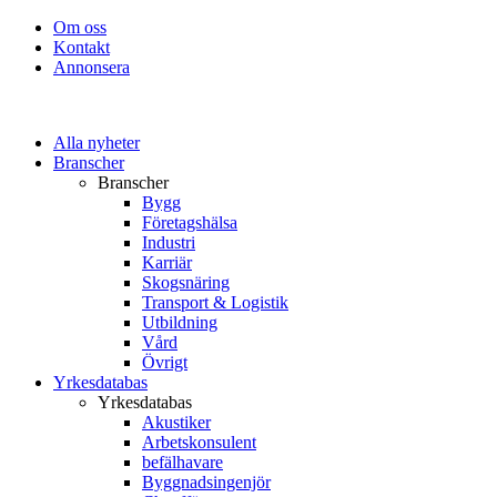
Om oss
Kontakt
Annonsera
Alla nyheter
Branscher
Branscher
Bygg
Företagshälsa
Industri
Karriär
Skogsnäring
Transport & Logistik
Utbildning
Vård
Övrigt
Yrkesdatabas
Yrkesdatabas
Akustiker
Arbetskonsulent
befälhavare
Byggnadsingenjör