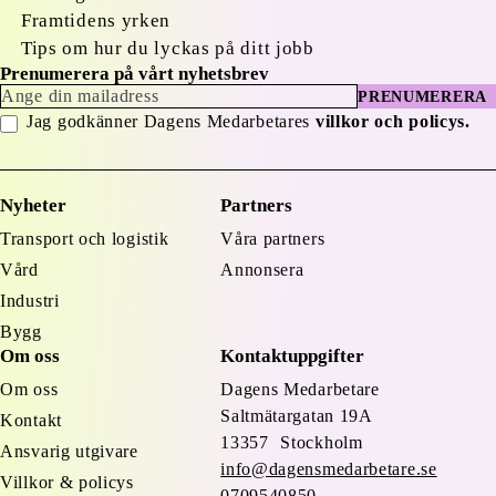
Framtidens yrken
Tips om hur du lyckas på ditt jobb
Prenumerera på vårt nyhetsbrev
PRENUMERERA
Jag godkänner Dagens Medarbetares
villkor och policys.
Nyheter
Partners
Transport och logistik
Våra partners
Vård
Annonsera
Industri
Bygg
Om oss
Kontaktuppgifter
Om oss
Dagens Medarbetare
Saltmätargatan
19A
Kontakt
13357 Stockholm
Ansvarig utgivare
info@dagensmedarbetare.se
Villkor & policys
0709540850