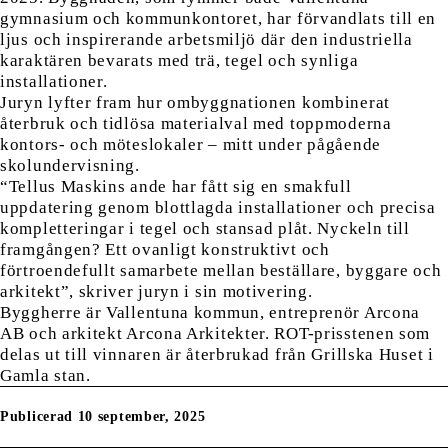
gymnasium och kommunkontoret, har förvandlats till en
ljus och inspirerande arbetsmiljö där den industriella
karaktären bevarats med trä, tegel och synliga
installationer.
Juryn lyfter fram hur ombyggnationen kombinerat
återbruk och tidlösa materialval med toppmoderna
kontors- och möteslokaler – mitt under pågående
skolundervisning.
“Tellus Maskins ande har fått sig en smakfull
uppdatering genom blottlagda installationer och precisa
kompletteringar i tegel och stansad plåt. Nyckeln till
framgången? Ett ovanligt konstruktivt och
förtroendefullt samarbete mellan beställare, byggare och
arkitekt”, skriver juryn i sin motivering.
Byggherre är Vallentuna kommun, entreprenör Arcona
AB och arkitekt Arcona Arkitekter. ROT-prisstenen som
delas ut till vinnaren är återbrukad från Grillska Huset i
Gamla stan.
Publicerad 10 september, 2025