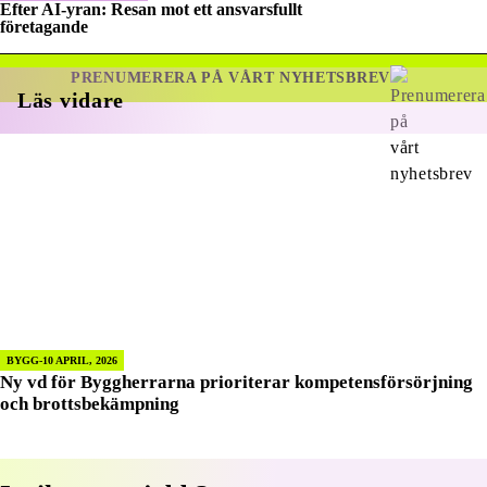
Efter AI-yran: Resan mot ett ansvarsfullt
företagande
PRENUMERERA PÅ VÅRT NYHETSBREV
Läs vidare
BYGG
10 APRIL, 2026
Ny vd för Byggherrarna prioriterar kompetensförsörjning
och brottsbekämpning