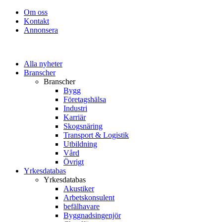
Om oss
Kontakt
Annonsera
Alla nyheter
Branscher
Branscher
Bygg
Företagshälsa
Industri
Karriär
Skogsnäring
Transport & Logistik
Utbildning
Vård
Övrigt
Yrkesdatabas
Yrkesdatabas
Akustiker
Arbetskonsulent
befälhavare
Byggnadsingenjör