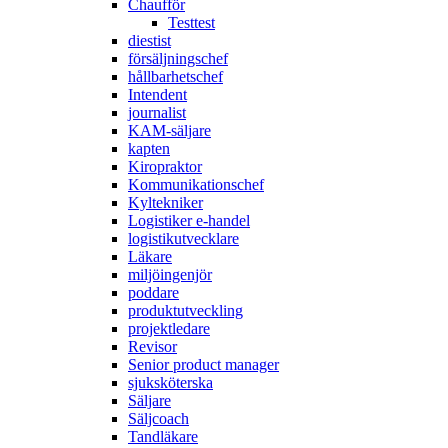
Chaufför
Testtest
diestist
försäljningschef
hållbarhetschef
Intendent
journalist
KAM-säljare
kapten
Kiropraktor
Kommunikationschef
Kyltekniker
Logistiker e-handel
logistikutvecklare
Läkare
miljöingenjör
poddare
produktutveckling
projektledare
Revisor
Senior product manager
sjuksköterska
Säljare
Säljcoach
Tandläkare