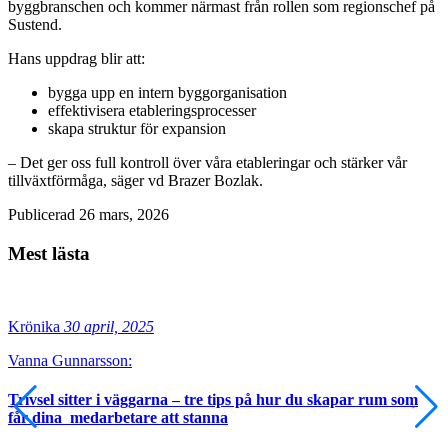
byggbranschen och kommer närmast från rollen som regionschef på
Sustend.
Hans uppdrag blir att:
bygga upp en intern byggorganisation
effektivisera etableringsprocesser
skapa struktur för expansion
– Det ger oss full kontroll över våra etableringar och stärker vår
tillväxtförmåga, säger vd Brazer Bozlak.
Publicerad 26 mars, 2026
Mest lästa
Krönika
30 april, 2025
Vanna Gunnarsson:
Trivsel sitter i väggarna – tre tips på hur du skapar rum som
får dina medarbetare att stanna