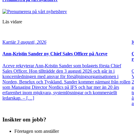
Läs vidare
Karriär
3 augusti, 2026
K
Ann-Kristin Sander ny Chief Sales Officer på Aceve
O
r
Aceve rekryterar Ann-Kristin Sander som bolagets första Chief
Sales Officer. Hon tillträdde den 3 augusti 2026 och går in i
O
koncernledningen med ansvar för försäljningsorganisationen i
V
Norden, Benelux och Tyskland. Sander kommer närmast från rollen
2
som Managing Director Nordics på IFS och har mer än 20 års
a
erfarenhet inom mjukvara, systemlösningar och kommersiellt
t
ledarskap. – […]
å
a
Insikter om jobb?
Företagen som anställer