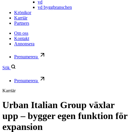
vd
vd byggbranschen
Krönikor
Karriär
Partners
Om oss
Kontakt
Annonsera
Prenumerera
Sök
Prenumerera
Karriär
Urban Italian Group växlar
upp – bygger egen funktion för
expansion