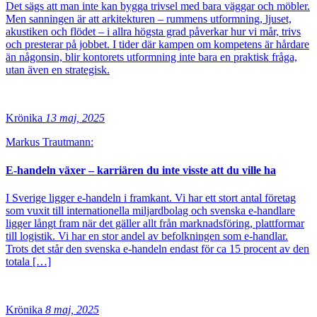
Det sägs att man inte kan bygga trivsel med bara väggar och möbler.
Men sanningen är att arkitekturen – rummens utformning, ljuset,
akustiken och flödet – i allra högsta grad påverkar hur vi mår, trivs
och presterar på jobbet. I tider där kampen om kompetens är hårdare
än någonsin, blir kontorets utformning inte bara en praktisk fråga,
utan även en strategisk.
Krönika
13 maj, 2025
Markus Trautmann:
E-handeln växer – karriären du inte visste att du ville ha
I Sverige ligger e-handeln i framkant. Vi har ett stort antal företag
som vuxit till internationella miljardbolag och svenska e-handlare
ligger långt fram när det gäller allt från marknadsföring, plattformar
till logistik. Vi har en stor andel av befolkningen som e-handlar.
Trots det står den svenska e-handeln endast för ca 15 procent av den
totala […]
Krönika
8 maj, 2025