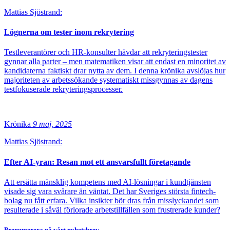
Mattias Sjöstrand:
Lögnerna om tester inom rekrytering
Testleverantörer och HR-konsulter hävdar att rekryteringstester
gynnar alla parter – men matematiken visar att endast en minoritet av
kandidaterna faktiskt drar nytta av dem. I denna krönika avslöjas hur
majoriteten av arbetssökande systematiskt missgynnas av dagens
testfokuserade rekryteringsprocesser.
Krönika
9 maj, 2025
Mattias Sjöstrand:
Efter AI-yran: Resan mot ett ansvarsfullt företagande
Att ersätta mänsklig kompetens med AI-lösningar i kundtjänsten
visade sig vara svårare än väntat. Det har Sveriges största fintech-
bolag nu fått erfara. Vilka insikter bör dras från misslyckandet som
resulterade i såväl förlorade arbetstillfällen som frustrerade kunder?
Prenumerera på vårt nyhetsbrev