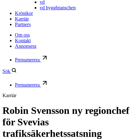
vd
vd byggbranschen
Krönikor
Karriär
Partners
Om oss
Kontakt
Annonsera
Prenumerera
Sök
Prenumerera
Karriär
Robin Svensson ny regionchef
för Svevias
trafiksäkerhetssatsning