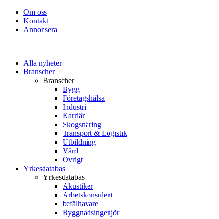
Om oss
Kontakt
Annonsera
Alla nyheter
Branscher
Branscher
Bygg
Företagshälsa
Industri
Karriär
Skogsnäring
Transport & Logistik
Utbildning
Vård
Övrigt
Yrkesdatabas
Yrkesdatabas
Akustiker
Arbetskonsulent
befälhavare
Byggnadsingenjör