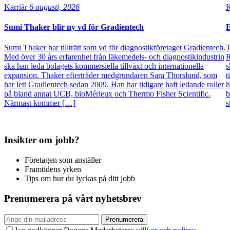
Karriär
6 augusti, 2026
K
Sumi Thaker blir ny vd för Gradientech
E
Sumi Thaker har tillträtt som vd för diagnostikföretaget Gradientech.
T
Med över 30 års erfarenhet från läkemedels- och diagnostikindustrin
R
ska han leda bolagets kommersiella tillväxt och internationella
s
expansion. Thaker efterträder medgrundaren Sara Thorslund, som
t
har lett Gradientech sedan 2009. Han har tidigare haft ledande roller
h
på bland annat UCB, bioMérieux och Thermo Fisher Scientific.
b
Närmast kommer […]
s
Insikter om jobb?
Företagen som anställer
Framtidens yrken
Tips om hur du lyckas på ditt jobb
Prenumerera på vårt nyhetsbrev
Prenumerera