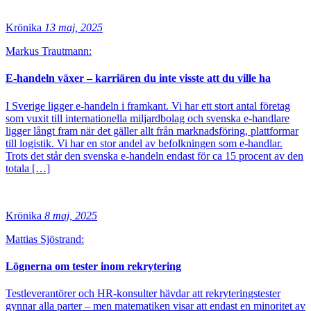
Krönika
13 maj, 2025
Markus Trautmann:
E-handeln växer – karriären du inte visste att du ville ha
I Sverige ligger e-handeln i framkant. Vi har ett stort antal företag
som vuxit till internationella miljardbolag och svenska e-handlare
ligger långt fram när det gäller allt från marknadsföring, plattformar
till logistik. Vi har en stor andel av befolkningen som e-handlar.
Trots det står den svenska e-handeln endast för ca 15 procent av den
totala […]
Krönika
8 maj, 2025
Mattias Sjöstrand:
Lögnerna om tester inom rekrytering
Testleverantörer och HR-konsulter hävdar att rekryteringstester
gynnar alla parter – men matematiken visar att endast en minoritet av