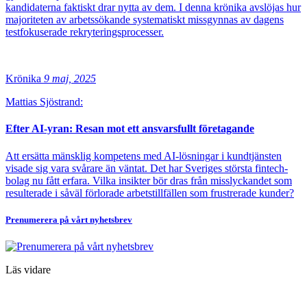
kandidaterna faktiskt drar nytta av dem. I denna krönika avslöjas hur
majoriteten av arbetssökande systematiskt missgynnas av dagens
testfokuserade rekryteringsprocesser.
Krönika
9 maj, 2025
Mattias Sjöstrand:
Efter AI-yran: Resan mot ett ansvarsfullt företagande
Att ersätta mänsklig kompetens med AI-lösningar i kundtjänsten
visade sig vara svårare än väntat. Det har Sveriges största fintech-
bolag nu fått erfara. Vilka insikter bör dras från misslyckandet som
resulterade i såväl förlorade arbetstillfällen som frustrerade kunder?
Prenumerera på vårt nyhetsbrev
Läs vidare