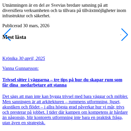
Utnämningen är en del av Svevias bredare satsning på att
diversifiera verksamheten och ta tillvara på tillväxtmöjligheter inom
infrastruktur och säkerhet.
Publicerad 30 mars, 2026
Mest lästa
Krönika
30 april, 2025
Vanna Gunnarsson:
Trivsel sitter i väggarna – tre tips på hur du skapar rum som
får dina medarbetare att stanna
Det sägs att man inte kan bygga trivsel med bara väggar och möbler.
Men sanningen är att arkitekturen – rummens utformning, ljuset,
akustiken och flödet – i allra högsta grad påverkar hur vi mår, trivs
och presterar på jobbet. I tider där kampen om kompetens är hårdare
än någonsin, blir kontorets utformning inte bara en praktisk fråga,
utan även en strategisk.