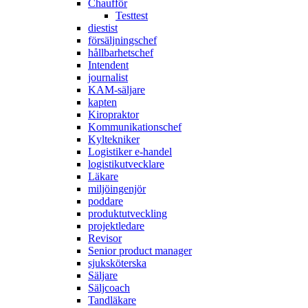
Chaufför
Testtest
diestist
försäljningschef
hållbarhetschef
Intendent
journalist
KAM-säljare
kapten
Kiropraktor
Kommunikationschef
Kyltekniker
Logistiker e-handel
logistikutvecklare
Läkare
miljöingenjör
poddare
produktutveckling
projektledare
Revisor
Senior product manager
sjuksköterska
Säljare
Säljcoach
Tandläkare