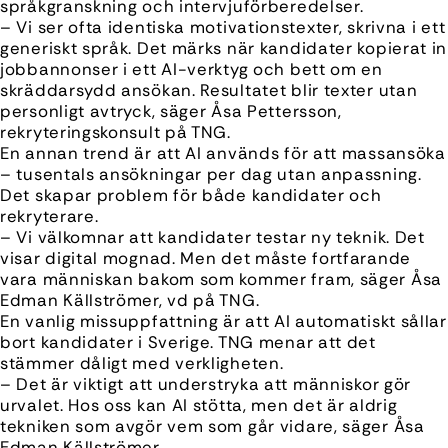
språkgranskning och intervjuförberedelser.
– Vi ser ofta identiska motivationstexter, skrivna i ett
generiskt språk. Det märks när kandidater kopierat in
jobbannonser i ett AI-verktyg och bett om en
skräddarsydd ansökan. Resultatet blir texter utan
personligt avtryck, säger Åsa Pettersson,
rekryteringskonsult på TNG.
En annan trend är att AI används för att massansöka
– tusentals ansökningar per dag utan anpassning.
Det skapar problem för både kandidater och
rekryterare.
– Vi välkomnar att kandidater testar ny teknik. Det
visar digital mognad. Men det måste fortfarande
vara människan bakom som kommer fram, säger Åsa
Edman Källströmer, vd på TNG.
En vanlig missuppfattning är att AI automatiskt sållar
bort kandidater i Sverige. TNG menar att det
stämmer dåligt med verkligheten.
– Det är viktigt att understryka att människor gör
urvalet. Hos oss kan AI stötta, men det är aldrig
tekniken som avgör vem som går vidare, säger Åsa
Edman Källströmer.