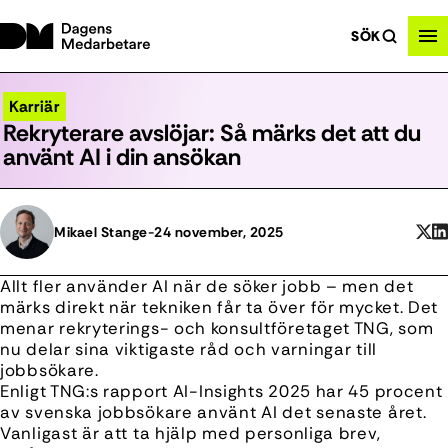
SÖK
Karriär
Rekryterare avslöjar: Så märks det att du
använt AI i din ansökan
Mikael Stange
-
24 november, 2025
Allt fler använder AI när de söker jobb – men det
märks direkt när tekniken får ta över för mycket. Det
menar rekryterings- och konsultföretaget TNG, som
nu delar sina viktigaste råd och varningar till
jobbsökare.
Enligt TNG:s rapport
AI-Insights 2025
har 45 procent
av svenska jobbsökare använt AI det senaste året.
Vanligast är att ta hjälp med personliga brev,