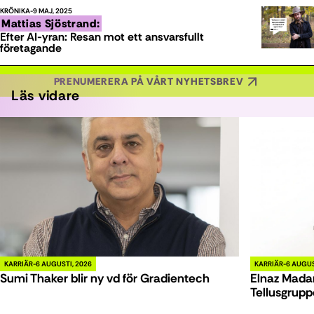
KRÖNIKA
9 MAJ, 2025
Mattias Sjöstrand:
Efter AI-yran: Resan mot ett ansvarsfullt
företagande
PRENUMERERA PÅ VÅRT NYHETSBREV
Läs vidare
KARRIÄR
6 AUGUSTI, 2026
KARRIÄR
6 AUGUS
Sumi Thaker blir ny vd för Gradientech
Elnaz Madan
Tellusgrup