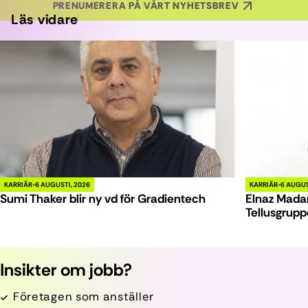
PRENUMERERA PÅ VÅRT NYHETSBREV
Läs vidare
KARRIÄR
6 AUGUSTI, 2026
KARRIÄR
6 AUGUS
Sumi Thaker blir ny vd för Gradientech
Elnaz Madan
Tellusgrup
Insikter om jobb?
Företagen som anställer