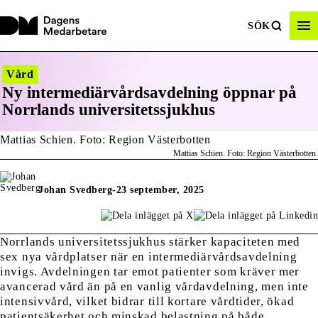
SÖK
Vård
Ny intermediärvårdsavdelning öppnar på
Norrlands universitetssjukhus
Mattias Schien. Foto: Region Västerbotten
Johan Svedberg
-
23 september, 2025
Norrlands universitetssjukhus stärker kapaciteten med
sex nya vårdplatser när en intermediärvårdsavdelning
invigs. Avdelningen tar emot patienter som kräver mer
avancerad vård än på en vanlig vårdavdelning, men inte
intensivvård, vilket bidrar till kortare vårdtider, ökad
patientsäkerhet och minskad belastning på både