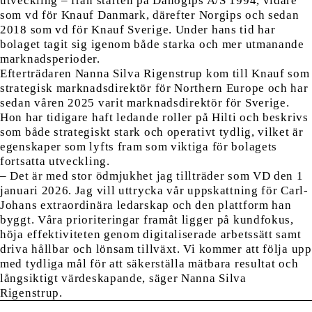
utveckling – från starten på Danogips A/S 1994, vidare
som vd för Knauf Danmark, därefter Norgips och sedan
2018 som vd för Knauf Sverige. Under hans tid har
bolaget tagit sig igenom både starka och mer utmanande
marknadsperioder.
Efterträdaren Nanna Silva Rigenstrup kom till Knauf som
strategisk marknadsdirektör för Northern Europe och har
sedan våren 2025 varit marknadsdirektör för Sverige.
Hon har tidigare haft ledande roller på Hilti och beskrivs
som både strategiskt stark och operativt tydlig, vilket är
egenskaper som lyfts fram som viktiga för bolagets
fortsatta utveckling.
– Det är med stor ödmjukhet jag tillträder som VD den 1
januari 2026. Jag vill uttrycka vår uppskattning för Carl-
Johans extraordinära ledarskap och den plattform han
byggt. Våra prioriteringar framåt ligger på kundfokus,
höja effektiviteten genom digitaliserade arbetssätt samt
driva hållbar och lönsam tillväxt. Vi kommer att följa upp
med tydliga mål för att säkerställa mätbara resultat och
långsiktigt värdeskapande, säger Nanna Silva
Rigenstrup.