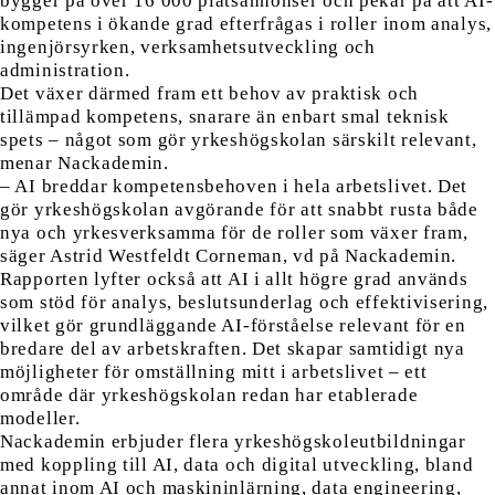
bygger på över 16 000 platsannonser och pekar på att AI-
kompetens i ökande grad efterfrågas i roller inom analys,
ingenjörsyrken, verksamhetsutveckling och
administration.
Det växer därmed fram ett behov av praktisk och
tillämpad kompetens, snarare än enbart smal teknisk
spets – något som gör yrkeshögskolan särskilt relevant,
menar Nackademin.
– AI breddar kompetensbehoven i hela arbetslivet. Det
gör yrkeshögskolan avgörande för att snabbt rusta både
nya och yrkesverksamma för de roller som växer fram,
säger Astrid Westfeldt Corneman, vd på Nackademin.
Rapporten lyfter också att AI i allt högre grad används
som stöd för analys, beslutsunderlag och effektivisering,
vilket gör grundläggande AI-förståelse relevant för en
bredare del av arbetskraften. Det skapar samtidigt nya
möjligheter för omställning mitt i arbetslivet – ett
område där yrkeshögskolan redan har etablerade
modeller.
Nackademin erbjuder flera yrkeshögskoleutbildningar
med koppling till AI, data och digital utveckling, bland
annat inom AI och maskininlärning, data engineering,