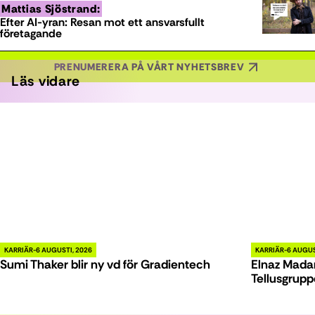
Mattias Sjöstrand:
Efter AI-yran: Resan mot ett ansvarsfullt
företagande
PRENUMERERA PÅ VÅRT NYHETSBREV
Läs vidare
KARRIÄR
6 AUGUSTI, 2026
KARRIÄR
6 AUGUS
Sumi Thaker blir ny vd för Gradientech
Elnaz Madan
Tellusgrup