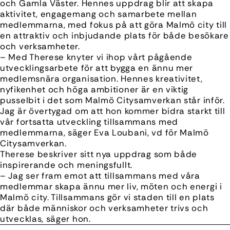
och Gamla Väster. Hennes uppdrag blir att skapa
aktivitet, engagemang och samarbete mellan
medlemmarna, med fokus på att göra Malmö city till
en attraktiv och inbjudande plats för både besökare
och verksamheter.
– Med Therese knyter vi ihop vårt pågående
utvecklingsarbete för att bygga en ännu mer
medlemsnära organisation. Hennes kreativitet,
nyfikenhet och höga ambitioner är en viktig
pusselbit i det som Malmö Citysamverkan står inför.
Jag är övertygad om att hon kommer bidra starkt till
vår fortsatta utveckling tillsammans med
medlemmarna, säger Eva Loubani, vd för Malmö
Citysamverkan.
Therese beskriver sitt nya uppdrag som både
inspirerande och meningsfullt.
– Jag ser fram emot att tillsammans med våra
medlemmar skapa ännu mer liv, möten och energi i
Malmö city. Tillsammans gör vi staden till en plats
där både människor och verksamheter trivs och
utvecklas, säger hon.