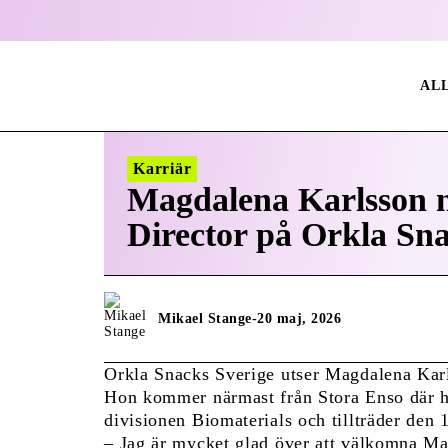
AL
Karriär
Magdalena Karlsson n
Director på Orkla Sna
Mikael Stange
-
20 maj, 2026
Orkla Snacks Sverige utser Magdalena Karl
Hon kommer närmast från Stora Enso där h
divisionen Biomaterials och tillträder den 
– Jag är mycket glad över att välkomna Ma