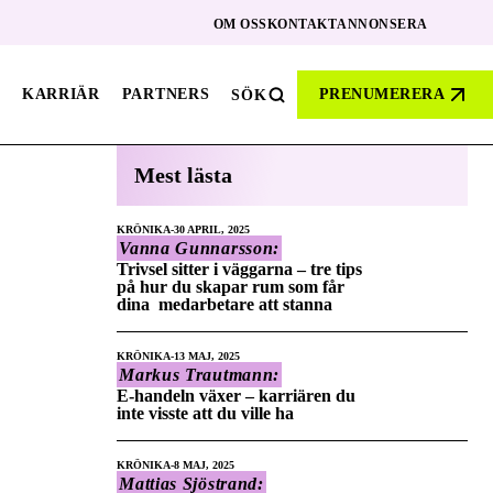
OM OSS
KONTAKT
ANNONSERA
KARRIÄR
PARTNERS
PRENUMERERA
SÖK
Mest lästa
KRÖNIKA
30 APRIL, 2025
Vanna Gunnarsson:
Trivsel sitter i väggarna – tre tips
på hur du skapar rum som får
dina medarbetare att stanna
KRÖNIKA
13 MAJ, 2025
Markus Trautmann:
E-handeln växer – karriären du
inte visste att du ville ha
KRÖNIKA
8 MAJ, 2025
Mattias Sjöstrand: