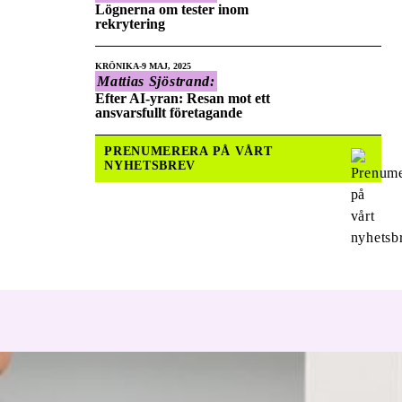
Lögnerna om tester inom
rekrytering
KRÖNIKA
9 MAJ, 2025
Mattias Sjöstrand:
Efter AI-yran: Resan mot ett
ansvarsfullt företagande
PRENUMERERA PÅ VÅRT
NYHETSBREV