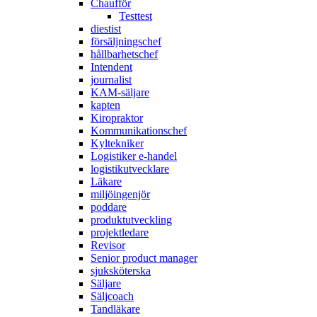
Chaufför
Testtest
diestist
försäljningschef
hållbarhetschef
Intendent
journalist
KAM-säljare
kapten
Kiropraktor
Kommunikationschef
Kyltekniker
Logistiker e-handel
logistikutvecklare
Läkare
miljöingenjör
poddare
produktutveckling
projektledare
Revisor
Senior product manager
sjuksköterska
Säljare
Säljcoach
Tandläkare