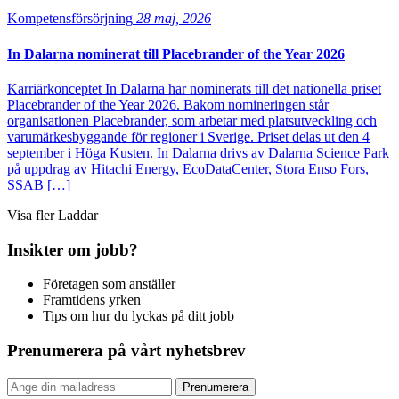
Kompetensförsörjning
28 maj, 2026
In Dalarna nominerat till Placebrander of the Year 2026
Karriärkonceptet In Dalarna har nominerats till det nationella priset
Placebrander of the Year 2026. Bakom nomineringen står
organisationen Placebrander, som arbetar med platsutveckling och
varumärkesbyggande för regioner i Sverige. Priset delas ut den 4
september i Höga Kusten. In Dalarna drivs av Dalarna Science Park
på uppdrag av Hitachi Energy, EcoDataCenter, Stora Enso Fors,
SSAB […]
Visa fler
Laddar
Insikter om jobb?
Företagen som anställer
Framtidens yrken
Tips om hur du lyckas på ditt jobb
Prenumerera på vårt nyhetsbrev
Prenumerera