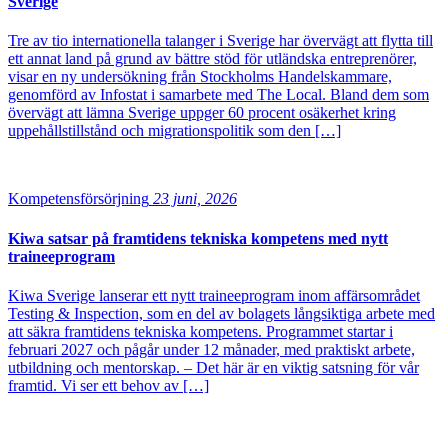
Sverige
Tre av tio internationella talanger i Sverige har övervägt att flytta till
ett annat land på grund av bättre stöd för utländska entreprenörer,
visar en ny undersökning från Stockholms Handelskammare,
genomförd av Infostat i samarbete med The Local. Bland dem som
övervägt att lämna Sverige uppger 60 procent osäkerhet kring
uppehållstillstånd och migrationspolitik som den […]
Kompetensförsörjning
23 juni, 2026
Kiwa satsar på framtidens tekniska kompetens med nytt
traineeprogram
Kiwa Sverige lanserar ett nytt traineeprogram inom affärsområdet
Testing & Inspection, som en del av bolagets långsiktiga arbete med
att säkra framtidens tekniska kompetens. Programmet startar i
februari 2027 och pågår under 12 månader, med praktiskt arbete,
utbildning och mentorskap. – Det här är en viktig satsning för vår
framtid. Vi ser ett behov av […]