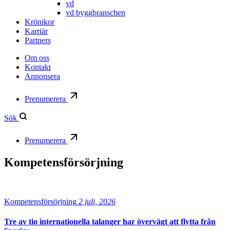
vd
vd byggbranschen
Krönikor
Karriär
Partners
Om oss
Kontakt
Annonsera
Prenumerera
Sök
Prenumerera
Kompetensförsörjning
Kompetensförsörjning
2 juli, 2026
Tre av tio internationella talanger har övervägt att flytta från