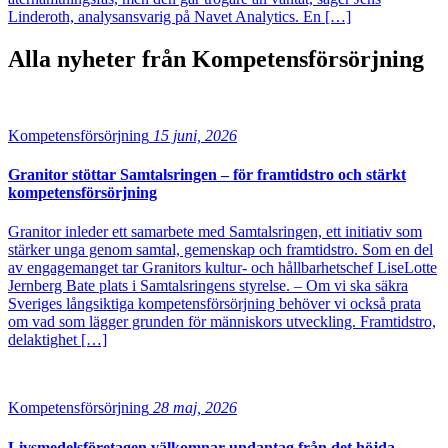
Linderoth, analysansvarig på Navet Analytics. En […]
Alla nyheter från
Kompetensförsörjning
Kompetensförsörjning
15 juni, 2026
Granitor stöttar Samtalsringen – för framtidstro och stärkt
kompetensförsörjning
Granitor inleder ett samarbete med Samtalsringen, ett initiativ som
stärker unga genom samtal, gemenskap och framtidstro. Som en del
av engagemanget tar Granitors kultur- och hållbarhetschef LiseLotte
Jernberg Bate plats i Samtalsringens styrelse. – Om vi ska säkra
Sveriges långsiktiga kompetensförsörjning behöver vi också prata
om vad som lägger grunden för människors utveckling. Framtidstro,
delaktighet […]
Kompetensförsörjning
28 maj, 2026
Livsmedelsföretagen välkomnar undantag från det höjda