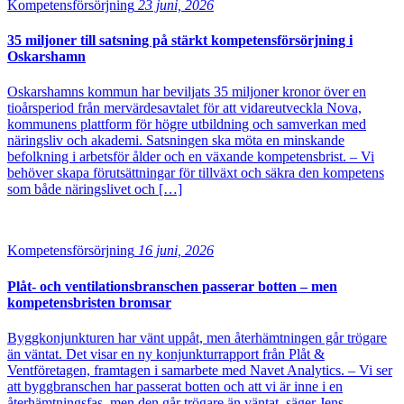
Kompetensförsörjning
23 juni, 2026
35 miljoner till satsning på stärkt kompetensförsörjning i
Oskarshamn
Oskarshamns kommun har beviljats 35 miljoner kronor över en
tioårsperiod från mervärdesavtalet för att vidareutveckla Nova,
kommunens plattform för högre utbildning och samverkan med
näringsliv och akademi. Satsningen ska möta en minskande
befolkning i arbetsför ålder och en växande kompetensbrist. – Vi
behöver skapa förutsättningar för tillväxt och säkra den kompetens
som både näringslivet och […]
Kompetensförsörjning
16 juni, 2026
Plåt- och ventilationsbranschen passerar botten – men
kompetensbristen bromsar
Byggkonjunkturen har vänt uppåt, men återhämtningen går trögare
än väntat. Det visar en ny konjunkturrapport från Plåt &
Ventföretagen, framtagen i samarbete med Navet Analytics. – Vi ser
att byggbranschen har passerat botten och att vi är inne i en
återhämtningsfas, men den går trögare än väntat, säger Jens