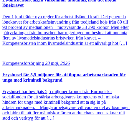
lönekravet
Den 1 juni träder nya regler för arbetstillstånd i kraft. Det generella
lönekravet för arbetskraftsinvandring från tredjeland höjs från 80 till
90 procent av medianlönen – motsvarande 33 390 kronor. Men efter
påtryckningar från branschen har regeringen nu beslutat att undanta
flera av livsmedelsindustrins bristyrken från kravet. –
Kompetensbristen inom livsmedelsindustrin är ett allvarligt hot […]
Kompetensförsörjning
28 maj, 2026
Fryshuset får 5,5 miljoner för att öppna arbetsmarknaden för
unga med kriminell bakgrund
Fryshuset har beviljats 5,5 miljoner kronor från Europeiska
socialfonden för att stärka arbetsgivares kompetens och minska
hindren för unga med kriminell bakgrund att ta sig in på
arbetsmarknaden. – Många arbetsgivare vill vara en del av lösningen
och bidra till att fler människor får en andra chans, men saknar rätt
stöd och verktyg för att […]