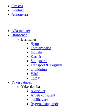
Om oss
Kontakt
Annonsera
Alla nyheter
Branscher
Branscher
Bygg
Företagshälsa
Industri
Karriär
Skogsnäring
Transport & Logistik
Utbildning
Vård
Övrigt
Yrkesdatabas
Yrkesdatabas
Akustiker
Arbetskonsulent
befälhavare
Byggnadsingenjör