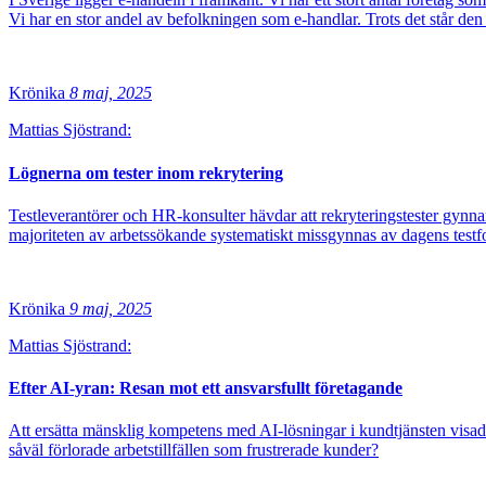
Vi har en stor andel av befolkningen som e-handlar. Trots det står de
Krönika
8 maj, 2025
Mattias Sjöstrand:
Lögnerna om tester inom rekrytering
Testleverantörer och HR-konsulter hävdar att rekryteringstester gynnar
majoriteten av arbetssökande systematiskt missgynnas av dagens testf
Krönika
9 maj, 2025
Mattias Sjöstrand:
Efter AI-yran: Resan mot ett ansvarsfullt företagande
Att ersätta mänsklig kompetens med AI-lösningar i kundtjänsten visade s
såväl förlorade arbetstillfällen som frustrerade kunder?