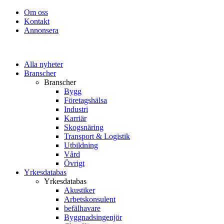
Om oss
Kontakt
Annonsera
Alla nyheter
Branscher
Branscher
Bygg
Företagshälsa
Industri
Karriär
Skogsnäring
Transport & Logistik
Utbildning
Vård
Övrigt
Yrkesdatabas
Yrkesdatabas
Akustiker
Arbetskonsulent
befälhavare
Byggnadsingenjör