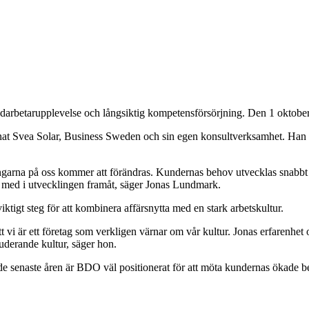
edarbetarupplevelse och långsiktig kompetensförsörjning. Den 1 oktobe
t Svea Solar, Business Sweden och sin egen konsultverksamhet. Han se
ngarna på oss kommer att förändras. Kundernas behov utvecklas snabbt oc
a med i utvecklingen framåt, säger Jonas Lundmark.
iktigt steg för att kombinera affärsnytta med en stark arbetskultur.
t vi är ett företag som verkligen värnar om vår kultur. Jonas erfarenhet o
uderande kultur, säger hon.
 de senaste åren är BDO väl positionerat för att möta kundernas ökade b