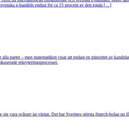
n svenska e-handeln endast för ca 15 procent av den totala […]
 alla parter – men matematiken visar att endast en minoritet av kandidat
okuserade rekryteringsprocesser.
ig vara svårare än väntat. Det har Sveriges största fintech-bolag nu fåt