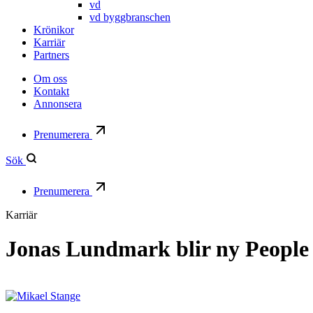
vd
vd byggbranschen
Krönikor
Karriär
Partners
Om oss
Kontakt
Annonsera
Prenumerera
Sök
Prenumerera
Karriär
Jonas Lundmark blir ny People