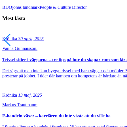
BDO
jonas lundmark
People & Culture Director
Mest lästa
Krönika
30 april, 2025
Vanna Gunnarsson:
Trivsel sitter i väggarna – tre tips på hur du skapar rum som få
Det sägs att man inte kan bygga trivsel med bara väggar och möbler. Me
presterar på jobbet. I tider där kampen om kompetens är hårdare än någ
Krönika
13 maj, 2025
Markus Trautmann:
E-handeln växer – karriären du inte visste att du ville ha
I Sverige ligger e-handeln i framkant. Vi har ett stort antal företag som