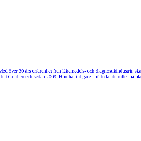
Med över 30 års erfarenhet från läkemedels- och diagnostikindustrin ska
lett Gradientech sedan 2009. Han har tidigare haft ledande roller på 