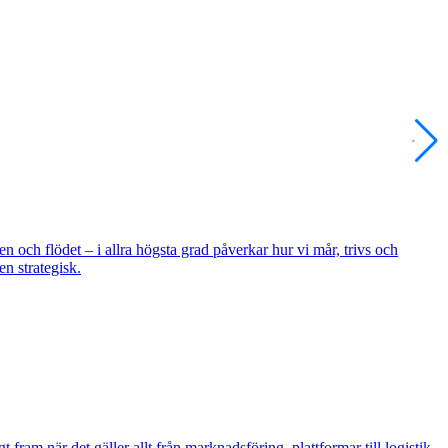
 och flödet – i allra högsta grad påverkar hur vi mår, trivs och
en strategisk.
 fram när det gäller allt från marknadsföring, plattformar till logistik.