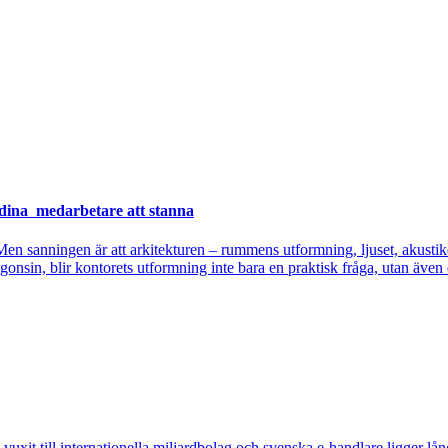
r dina medarbetare att stanna
n sanningen är att arkitekturen – rummens utformning, ljuset, akustiken
onsin, blir kontorets utformning inte bara en praktisk fråga, utan även 
 vuxit till internationella miljardbolag och svenska e-handlare ligger långt