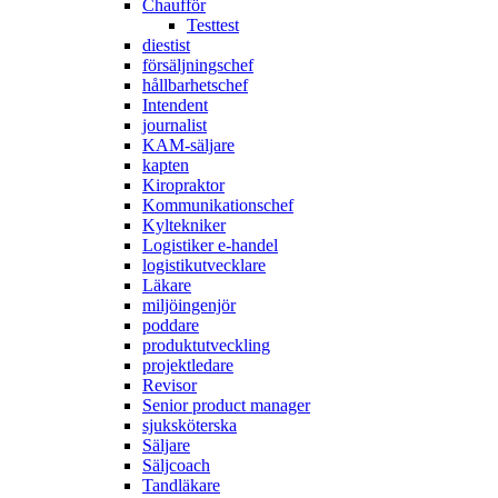
Chaufför
Testtest
diestist
försäljningschef
hållbarhetschef
Intendent
journalist
KAM-säljare
kapten
Kiropraktor
Kommunikationschef
Kyltekniker
Logistiker e-handel
logistikutvecklare
Läkare
miljöingenjör
poddare
produktutveckling
projektledare
Revisor
Senior product manager
sjuksköterska
Säljare
Säljcoach
Tandläkare