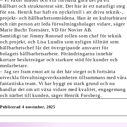
– Vi växer snabbt och vill fortsätta göra det på ett
hållbart och strukturerat sätt. Det här är ett naturligt steg
för oss. Henrik har haft en nyckelroll i att driva teknik-,
projekt- och hållbarhetsområdena. Han är en kulturbärare
och rätt person att leda förvaltningsbolaget vidare, säger
Marie Bucht Toresäter, VD för Novier AB.
Samtidigt tar Jimmy Ronstad rollen som chef för teknik
och projekt, och Lisa Lundin som nyligen tillträtt som
hållbarhetschef får det övergripande ansvaret för
bolagets hållbarhetsarbete. Förändringarna innebär
kortare beslutsvägar och starkare stöd för kunder och
medarbetare.
– Jag ser fram emot att ta det här steget och fortsätta
utveckla förvaltningsverksamheten tillsammans med våra
fantastiska team. Vi har byggt en stark grund och nu
handlar det om att växa vidare med kvalitet, engagemang
och närhet till kunden, säger Henrik Forsberg.
Publicerad 4 november, 2025