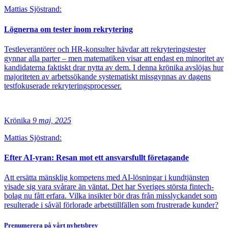
Mattias Sjöstrand:
Lögnerna om tester inom rekrytering
Testleverantörer och HR-konsulter hävdar att rekryteringstester
gynnar alla parter – men matematiken visar att endast en minoritet av
kandidaterna faktiskt drar nytta av dem. I denna krönika avslöjas hur
majoriteten av arbetssökande systematiskt missgynnas av dagens
testfokuserade rekryteringsprocesser.
Krönika
9 maj, 2025
Mattias Sjöstrand:
Efter AI-yran: Resan mot ett ansvarsfullt företagande
Att ersätta mänsklig kompetens med AI-lösningar i kundtjänsten
visade sig vara svårare än väntat. Det har Sveriges största fintech-
bolag nu fått erfara. Vilka insikter bör dras från misslyckandet som
resulterade i såväl förlorade arbetstillfällen som frustrerade kunder?
Prenumerera på vårt nyhetsbrev