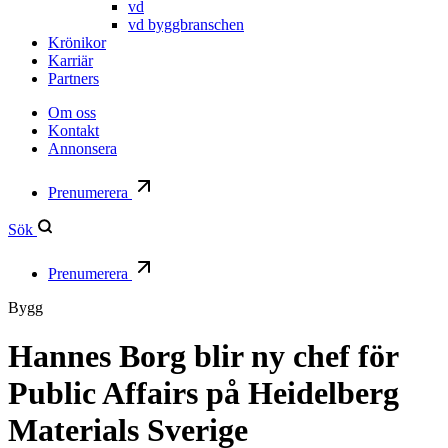
vd
vd byggbranschen
Krönikor
Karriär
Partners
Om oss
Kontakt
Annonsera
Prenumerera
Sök
Prenumerera
Bygg
Hannes Borg blir ny chef för
Public Affairs på Heidelberg
Materials Sverige