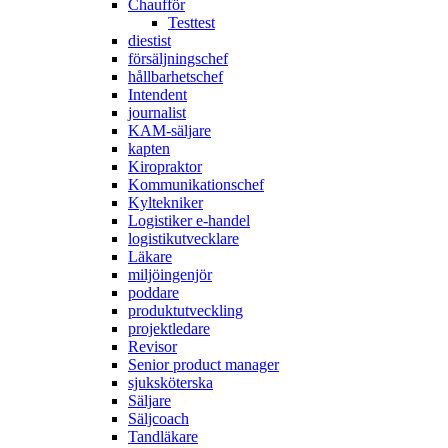
Chaufför
Testtest
diestist
försäljningschef
hållbarhetschef
Intendent
journalist
KAM-säljare
kapten
Kiropraktor
Kommunikationschef
Kyltekniker
Logistiker e-handel
logistikutvecklare
Läkare
miljöingenjör
poddare
produktutveckling
projektledare
Revisor
Senior product manager
sjuksköterska
Säljare
Säljcoach
Tandläkare