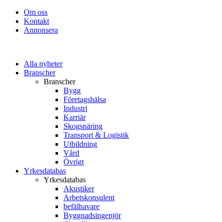
Om oss
Kontakt
Annonsera
Alla nyheter
Branscher
Branscher
Bygg
Företagshälsa
Industri
Karriär
Skogsnäring
Transport & Logistik
Utbildning
Vård
Övrigt
Yrkesdatabas
Yrkesdatabas
Akustiker
Arbetskonsulent
befälhavare
Byggnadsingenjör