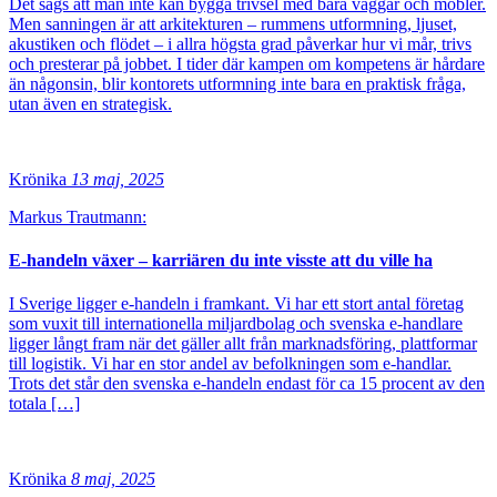
Det sägs att man inte kan bygga trivsel med bara väggar och möbler.
Men sanningen är att arkitekturen – rummens utformning, ljuset,
akustiken och flödet – i allra högsta grad påverkar hur vi mår, trivs
och presterar på jobbet. I tider där kampen om kompetens är hårdare
än någonsin, blir kontorets utformning inte bara en praktisk fråga,
utan även en strategisk.
Krönika
13 maj, 2025
Markus Trautmann:
E-handeln växer – karriären du inte visste att du ville ha
I Sverige ligger e-handeln i framkant. Vi har ett stort antal företag
som vuxit till internationella miljardbolag och svenska e-handlare
ligger långt fram när det gäller allt från marknadsföring, plattformar
till logistik. Vi har en stor andel av befolkningen som e-handlar.
Trots det står den svenska e-handeln endast för ca 15 procent av den
totala […]
Krönika
8 maj, 2025