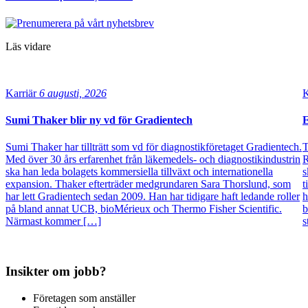
Läs vidare
Karriär
6 augusti, 2026
K
Sumi Thaker blir ny vd för Gradientech
E
Sumi Thaker har tillträtt som vd för diagnostikföretaget Gradientech.
T
Med över 30 års erfarenhet från läkemedels- och diagnostikindustrin
R
ska han leda bolagets kommersiella tillväxt och internationella
s
expansion. Thaker efterträder medgrundaren Sara Thorslund, som
t
har lett Gradientech sedan 2009. Han har tidigare haft ledande roller
h
på bland annat UCB, bioMérieux och Thermo Fisher Scientific.
b
Närmast kommer […]
s
Insikter om jobb?
Företagen som anställer