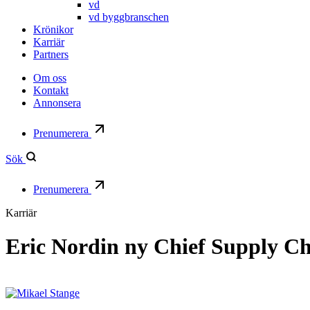
vd
vd byggbranschen
Krönikor
Karriär
Partners
Om oss
Kontakt
Annonsera
Prenumerera
Sök
Prenumerera
Karriär
Eric Nordin ny Chief Supply Ch