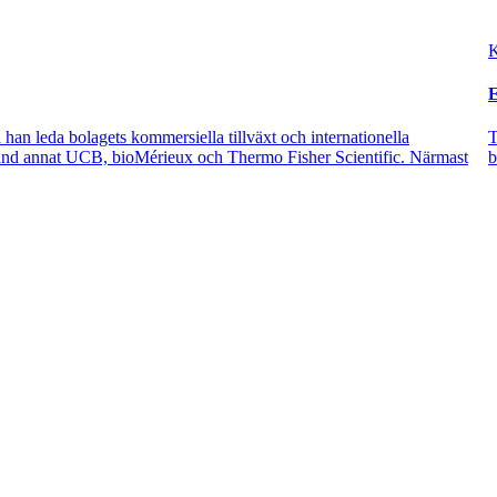
K
E
 han leda bolagets kommersiella tillväxt och internationella
T
bland annat UCB, bioMérieux och Thermo Fisher Scientific. Närmast
b