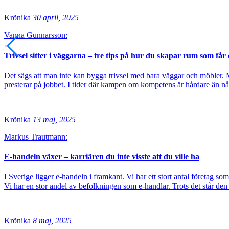
Krönika
30 april, 2025
Vanna Gunnarsson:
Trivsel sitter i väggarna – tre tips på hur du skapar rum som få
Det sägs att man inte kan bygga trivsel med bara väggar och möbler. Me
presterar på jobbet. I tider där kampen om kompetens är hårdare än någ
Krönika
13 maj, 2025
Markus Trautmann:
E-handeln växer – karriären du inte visste att du ville ha
I Sverige ligger e-handeln i framkant. Vi har ett stort antal företag som
Vi har en stor andel av befolkningen som e-handlar. Trots det står de
Krönika
8 maj, 2025