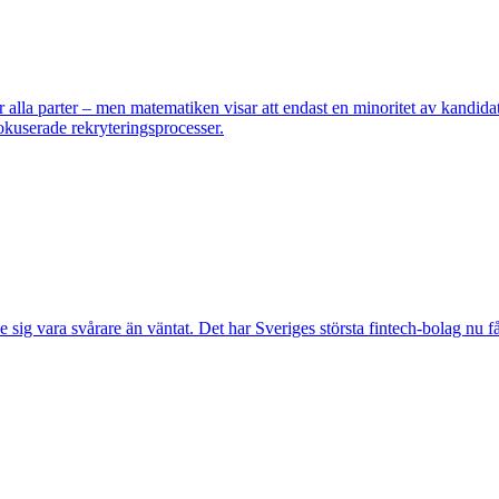
 alla parter – men matematiken visar att endast en minoritet av kandidat
okuserade rekryteringsprocesser.
ig vara svårare än väntat. Det har Sveriges största fintech-bolag nu fåt