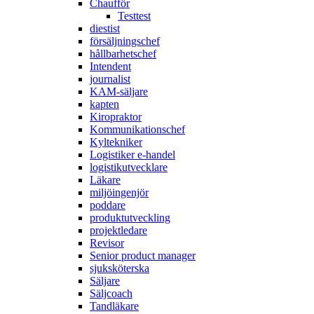
Chaufför
Testtest
diestist
försäljningschef
hållbarhetschef
Intendent
journalist
KAM-säljare
kapten
Kiropraktor
Kommunikationschef
Kyltekniker
Logistiker e-handel
logistikutvecklare
Läkare
miljöingenjör
poddare
produktutveckling
projektledare
Revisor
Senior product manager
sjuksköterska
Säljare
Säljcoach
Tandläkare