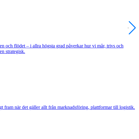
 och flödet – i allra högsta grad påverkar hur vi mår, trivs och
en strategisk.
 fram när det gäller allt från marknadsföring, plattformar till logistik.