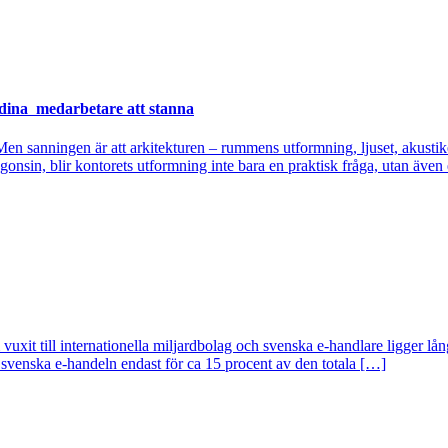
r dina medarbetare att stanna
n sanningen är att arkitekturen – rummens utformning, ljuset, akustiken
onsin, blir kontorets utformning inte bara en praktisk fråga, utan även 
 vuxit till internationella miljardbolag och svenska e-handlare ligger långt
n svenska e-handeln endast för ca 15 procent av den totala […]