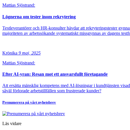
Mattias Sjöstrand:
Lögnerna om tester inom rekrytering
Testleverantörer och HR-konsulter hävdar att rekryteringstester gynnar
majoriteten av arbetssökande systematiskt missgynnas av dagens testf
Krönika
9 maj, 2025
Mattias Sjöstrand:
Efter AI-yran: Resan mot ett ansvarsfullt företagande
Att ersätta mänsklig kompetens med AI-lösningar i kundtjänsten visade s
såväl förlorade arbetstillfällen som frustrerade kunder?
Prenumerera på vårt nyhetsbrev
Läs vidare