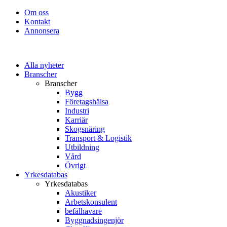
Om oss
Kontakt
Annonsera
Alla nyheter
Branscher
Branscher
Bygg
Företagshälsa
Industri
Karriär
Skogsnäring
Transport & Logistik
Utbildning
Vård
Övrigt
Yrkesdatabas
Yrkesdatabas
Akustiker
Arbetskonsulent
befälhavare
Byggnadsingenjör