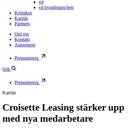
vd
vd byggbranschen
Krönikor
Karriär
Partners
Om oss
Kontakt
Annonsera
Prenumerera
Sök
Prenumerera
Karriär
Croisette Leasing stärker upp
med nya medarbetare