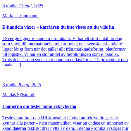
Krönika
13 maj, 2025
Markus Trautmann:
E-handeln växer – karriären du inte visste att du ville ha
I Sverige ligger e-handeln i framkant. Vi har ett stort antal företag
som vuxit till internationella miljardbolag och svenska e-handlare
ligger långt fram när det gäller allt från marknadsföring, plattformar
till logistik. Vi har en stor andel av befolkningen som e-handlar.
Trots det står den svenska e-handeln endast för ca 15 procent av den
totala […]
Krönika
8 maj, 2025
Mattias Sjöstrand:
Lögnerna om tester inom rekrytering
Testleverantörer och HR-konsulter hävdar att rekryteringstester
gynnar alla parter – men matematiken visar att endast en minoritet av
kandidaterna faktiskt drar nytta av dem. I denna krönika avslöjas hur