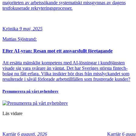
majoriteten av arbetssökande systematiskt missgynnas av dagens
testfokuserade rekryteringsprocesser.
Krönika
9 maj, 2025
Mattias Sjöstrand:
Efter AI-yran: Resan mot ett ansvarsfullt företagande
Att ersätta mänsklig kompetens med AI-lösningar i kundtjänsten
visade sig vara svårare än väntat. Det har Sveriges största fintech-
bolag nu fått erfara. Vilka insikter bör dras från misslyckandet som
resulterade i såväl förlorade arbetstillfällen som frustrerade kunder?
Prenumerera på vårt nyhetsbrev
Läs vidare
Karriär
6 augusti, 2026
Karriär
6 augus