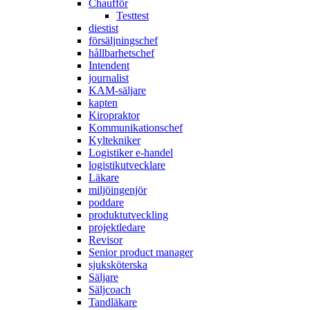
Chaufför
Testtest
diestist
försäljningschef
hållbarhetschef
Intendent
journalist
KAM-säljare
kapten
Kiropraktor
Kommunikationschef
Kyltekniker
Logistiker e-handel
logistikutvecklare
Läkare
miljöingenjör
poddare
produktutveckling
projektledare
Revisor
Senior product manager
sjuksköterska
Säljare
Säljcoach
Tandläkare