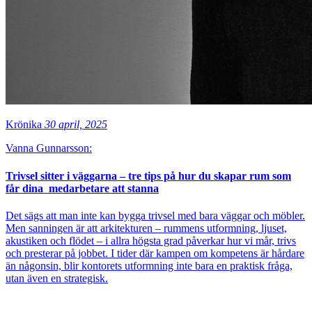
Krönika
30 april, 2025
Vanna Gunnarsson:
Trivsel sitter i väggarna – tre tips på hur du skapar rum som
får dina medarbetare att stanna
Det sägs att man inte kan bygga trivsel med bara väggar och möbler.
Men sanningen är att arkitekturen – rummens utformning, ljuset,
akustiken och flödet – i allra högsta grad påverkar hur vi mår, trivs
och presterar på jobbet. I tider där kampen om kompetens är hårdare
än någonsin, blir kontorets utformning inte bara en praktisk fråga,
utan även en strategisk.