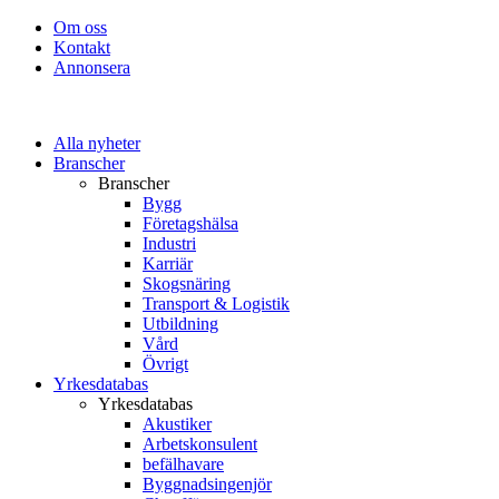
Om oss
Kontakt
Annonsera
Alla nyheter
Branscher
Branscher
Bygg
Företagshälsa
Industri
Karriär
Skogsnäring
Transport & Logistik
Utbildning
Vård
Övrigt
Yrkesdatabas
Yrkesdatabas
Akustiker
Arbetskonsulent
befälhavare
Byggnadsingenjör