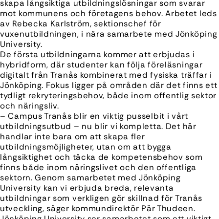
skapa långsiktiga utbildningslösningar som svarar
mot kommunens och företagens behov. Arbetet leds
av Rebecka Karlström, sektionschef för
vuxenutbildningen, i nära samarbete med Jönköping
University.
De första utbildningarna kommer att erbjudas i
hybridform, där studenter kan följa föreläsningar
digitalt från Tranås kombinerat med fysiska träffar i
Jönköping. Fokus ligger på områden där det finns ett
tydligt rekryteringsbehov, både inom offentlig sektor
och näringsliv.
– Campus Tranås blir en viktig pusselbit i vårt
utbildningsutbud – nu blir vi kompletta. Det här
handlar inte bara om att skapa fler
utbildningsmöjligheter, utan om att bygga
långsiktighet och täcka de kompetensbehov som
finns både inom näringslivet och den offentliga
sektorn. Genom samarbetet med Jönköping
University kan vi erbjuda breda, relevanta
utbildningar som verkligen gör skillnad för Tranås
utveckling, säger kommundirektör Pär Thudeen.
Jönköping University ser samarbetet som ett viktigt