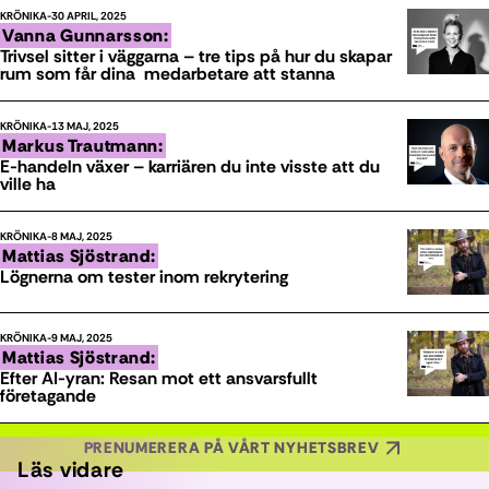
KRÖNIKA
30 APRIL, 2025
Vanna Gunnarsson:
Trivsel sitter i väggarna – tre tips på hur du skapar
rum som får dina medarbetare att stanna
KRÖNIKA
13 MAJ, 2025
Markus Trautmann:
E-handeln växer – karriären du inte visste att du
ville ha
KRÖNIKA
8 MAJ, 2025
Mattias Sjöstrand:
Lögnerna om tester inom rekrytering
KRÖNIKA
9 MAJ, 2025
Mattias Sjöstrand:
Efter AI-yran: Resan mot ett ansvarsfullt
företagande
PRENUMERERA PÅ VÅRT NYHETSBREV
Läs vidare