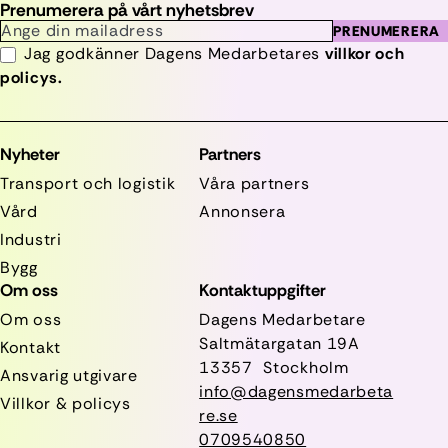
Prenumerera på vårt nyhetsbrev
PRENUMERERA
Jag godkänner Dagens Medarbetares
villkor och
policys.
Nyheter
Partners
Transport och logistik
Våra partners
Vård
Annonsera
Industri
Bygg
Om oss
Kontaktuppgifter
Om oss
Dagens Medarbetare
Saltmätargatan
19A
Kontakt
13357 Stockholm
Ansvarig utgivare
info@dagensmedarbeta
Villkor & policys
re.se
0709540850