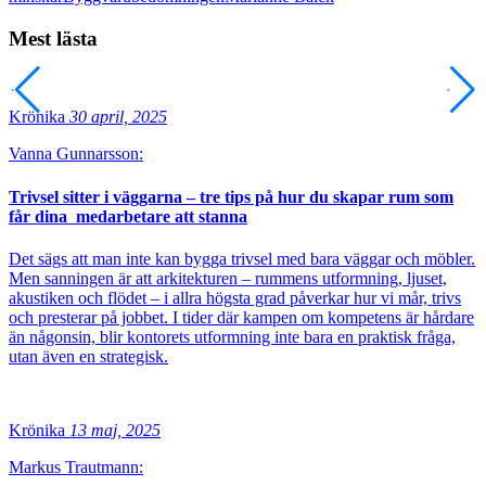
Mest lästa
Krönika
30 april, 2025
Vanna Gunnarsson:
Trivsel sitter i väggarna – tre tips på hur du skapar rum som
får dina medarbetare att stanna
Det sägs att man inte kan bygga trivsel med bara väggar och möbler.
Men sanningen är att arkitekturen – rummens utformning, ljuset,
akustiken och flödet – i allra högsta grad påverkar hur vi mår, trivs
och presterar på jobbet. I tider där kampen om kompetens är hårdare
än någonsin, blir kontorets utformning inte bara en praktisk fråga,
utan även en strategisk.
Krönika
13 maj, 2025
Markus Trautmann: