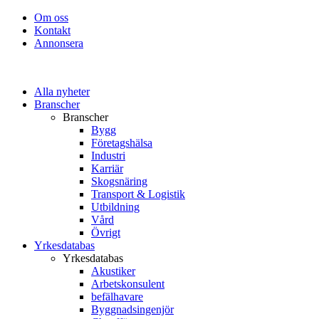
Om oss
Kontakt
Annonsera
Alla nyheter
Branscher
Branscher
Bygg
Företagshälsa
Industri
Karriär
Skogsnäring
Transport & Logistik
Utbildning
Vård
Övrigt
Yrkesdatabas
Yrkesdatabas
Akustiker
Arbetskonsulent
befälhavare
Byggnadsingenjör