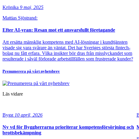
Krönika
9 maj, 2025
Mattias Sjöstrand:
Efter AI-yran: Resan mot ett ansvarsfullt företagande
Att ersätta mänsklig kompetens med AI-lösningar i kundtjänsten
visade sig vara svårare än väntat. Det har Sveriges största fintech-
bolag nu fått erfara. Vilka insikter bör dras från misslyckandet som
resulterade i såväl förlorade arbetstillfällen som frustrerade kunder?
Prenumerera på vårt nyhetsbrev
Läs vidare
Bygg
10 april, 2026
Ny vd för Byggherrarna prioriterar kompetensförsörjning och
M
brottsbekämpning