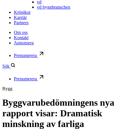
vd
vd byggbranschen
Krönikor
Karriär
Partners
Om oss
Kontakt
Annonsera
Prenumerera
Sök
Prenumerera
Bygg
Byggvarubedömningens nya
rapport visar: Dramatisk
minskning av farliga