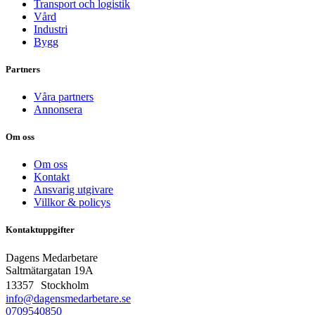
Transport och logistik
Vård
Industri
Bygg
Partners
Våra partners
Annonsera
Om oss
Om oss
Kontakt
Ansvarig utgivare
Villkor & policys
Kontaktuppgifter
Dagens Medarbetare
Saltmätargatan
19A
13357 Stockholm
info@dagensmedarbetare.se
0709540850