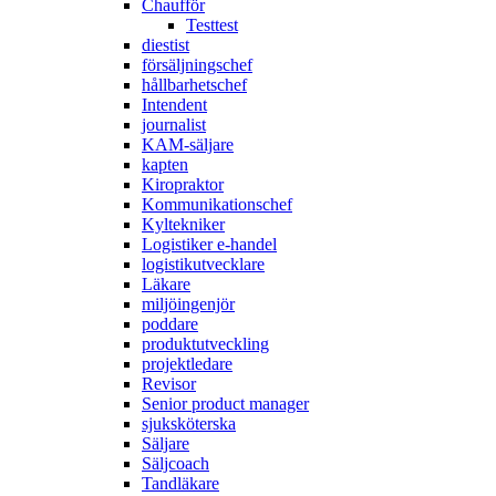
Chaufför
Testtest
diestist
försäljningschef
hållbarhetschef
Intendent
journalist
KAM-säljare
kapten
Kiropraktor
Kommunikationschef
Kyltekniker
Logistiker e-handel
logistikutvecklare
Läkare
miljöingenjör
poddare
produktutveckling
projektledare
Revisor
Senior product manager
sjuksköterska
Säljare
Säljcoach
Tandläkare