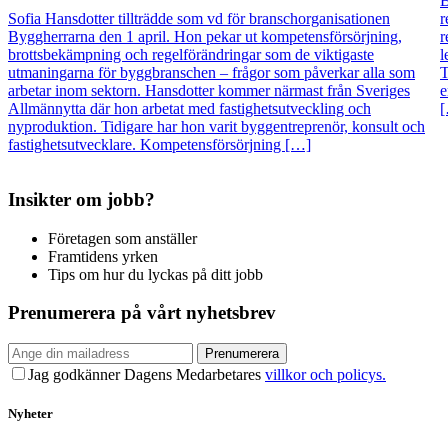
B
Sofia Hansdotter tillträdde som vd för branschorganisationen
r
Byggherrarna den 1 april. Hon pekar ut kompetensförsörjning,
r
brottsbekämpning och regelförändringar som de viktigaste
l
utmaningarna för byggbranschen – frågor som påverkar alla som
T
arbetar inom sektorn. Hansdotter kommer närmast från Sveriges
e
Allmännytta där hon arbetat med fastighetsutveckling och
nyproduktion. Tidigare har hon varit byggentreprenör, konsult och
fastighetsutvecklare. Kompetensförsörjning […]
Insikter om jobb?
Företagen som anställer
Framtidens yrken
Tips om hur du lyckas på ditt jobb
Prenumerera på vårt nyhetsbrev
Prenumerera
Jag godkänner Dagens Medarbetares
villkor och policys.
Nyheter