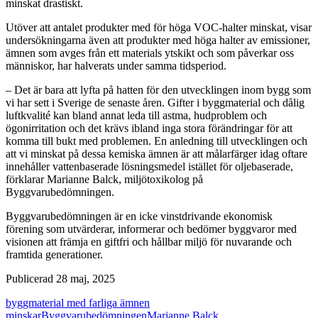
minskat drastiskt.
Utöver att antalet produkter med för höga VOC-halter minskat, visar
undersökningarna även att produkter med höga halter av emissioner,
ämnen som avges från ett materials ytskikt och som påverkar oss
människor, har halverats under samma tidsperiod.
– Det är bara att lyfta på hatten för den utvecklingen inom bygg som
vi har sett i Sverige de senaste åren. Gifter i byggmaterial och dålig
luftkvalité kan bland annat leda till astma, hudproblem och
ögonirritation och det krävs ibland inga stora förändringar för att
komma till bukt med problemen. En anledning till utvecklingen och
att vi minskat på dessa kemiska ämnen är att målarfärger idag oftare
innehåller vattenbaserade lösningsmedel istället för oljebaserade,
förklarar Marianne Balck, miljötoxikolog på
Byggvarubedömningen.
Byggvarubedömningen är en icke vinstdrivande ekonomisk
förening som utvärderar, informerar och bedömer byggvaror med
visionen att främja en giftfri och hållbar miljö för nuvarande och
framtida generationer.
Publicerad 28 maj, 2025
byggmaterial med farliga ämnen
minskar
Byggvarubedömningen
Marianne Balck