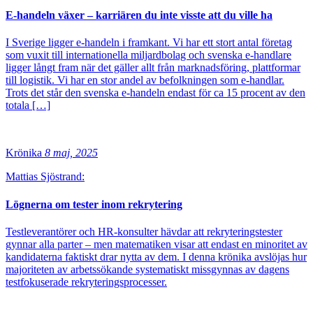
E-handeln växer – karriären du inte visste att du ville ha
I Sverige ligger e-handeln i framkant. Vi har ett stort antal företag
som vuxit till internationella miljardbolag och svenska e-handlare
ligger långt fram när det gäller allt från marknadsföring, plattformar
till logistik. Vi har en stor andel av befolkningen som e-handlar.
Trots det står den svenska e-handeln endast för ca 15 procent av den
totala […]
Krönika
8 maj, 2025
Mattias Sjöstrand:
Lögnerna om tester inom rekrytering
Testleverantörer och HR-konsulter hävdar att rekryteringstester
gynnar alla parter – men matematiken visar att endast en minoritet av
kandidaterna faktiskt drar nytta av dem. I denna krönika avslöjas hur
majoriteten av arbetssökande systematiskt missgynnas av dagens
testfokuserade rekryteringsprocesser.