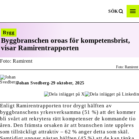
SÖK
Bygg
Byggbranschen oroas för kompetensbrist,
visar Ramirentrapporten
Foto: Ramirent
Johan Svedberg
-
29 oktober, 2025
Enligt Ramirentrapporten tror drygt hälften av
byggbranschens yrkesverksamma (51 %) att det kommer
bli svårt att rekrytera rätt kompetenser de kommande tio
åren. Den främsta orsaken är att branschen inte upplevs
som tillräckligt attraktiv – 62 % anger detta som skäl.
Samtidigt uppger nästan hälften (45 %) att de kan tänka