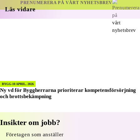
PRENUMERERA PÅ VÅRT NYHETSBREV
Läs vidare
BYGG
10 APRIL, 2026
Ny vd för Byggherrarna prioriterar kompetensförsörjning
och brottsbekämpning
Insikter om jobb?
Företagen som anställer