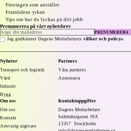
Företagen som anställer
Framtidens yrken
Tips om hur du lyckas på ditt jobb
Prenumerera på vårt nyhetsbrev
PRENUMERERA
Jag godkänner Dagens Medarbetares
villkor och policys.
Nyheter
Partners
Transport och logistik
Våra partners
Vård
Annonsera
Industri
Bygg
Om oss
Kontaktuppgifter
Om oss
Dagens Medarbetare
Saltmätargatan
19A
Kontakt
13357 Stockholm
Ansvarig utgivare
info@dagensmedarbetare.se