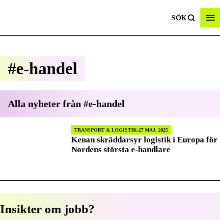
SÖK
#e-handel
Alla nyheter från
#e-handel
TRANSPORT & LOGISTIK
27 MAJ, 2025
Kenan skräddarsyr logistik i Europa för
Nordens största e-handlare
Insikter om jobb?