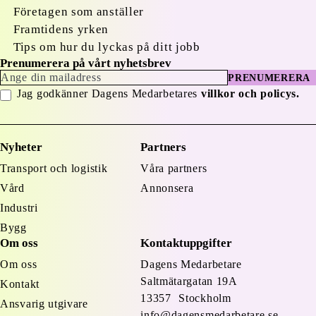
Företagen som anställer
Framtidens yrken
Tips om hur du lyckas på ditt jobb
Prenumerera på vårt nyhetsbrev
PRENUMERERA
Jag godkänner Dagens Medarbetares
villkor och policys.
Nyheter
Partners
Transport och logistik
Våra partners
Vård
Annonsera
Industri
Bygg
Om oss
Kontaktuppgifter
Om oss
Dagens Medarbetare
Saltmätargatan
19A
Kontakt
13357 Stockholm
Ansvarig utgivare
info@dagensmedarbetare.se