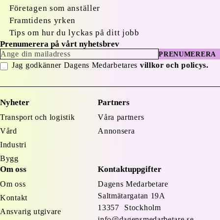
Företagen som anställer
Framtidens yrken
Tips om hur du lyckas på ditt jobb
Prenumerera på vårt nyhetsbrev
PRENUMERERA
Jag godkänner Dagens Medarbetares
villkor och policys.
Nyheter
Partners
Transport och logistik
Våra partners
Vård
Annonsera
Industri
Bygg
Om oss
Kontaktuppgifter
Om oss
Dagens Medarbetare
Saltmätargatan
19A
Kontakt
13357 Stockholm
Ansvarig utgivare
info@dagensmedarbetare.se