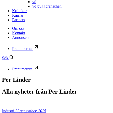
vd
vd byggbranschen
Krönikor
Karriär
Partners
Om oss
Kontakt
Annonsera
Prenumerera
Sök
Prenumerera
Per Linder
Alla nyheter från
Per Linder
Industri
22 september, 2025