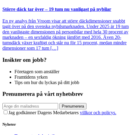
Större däck tar över – 19 tum nu vanligast på nybilar
En ny analys från Vroom visar att större däckdimensioner snabbt
tagit över på den svenska nybilsmarknaden. Under 2025 är 19 tum
den vanligaste dimensionen på personbilar med hela 30 procent av
marknaden – en sexfaldig ökning jämfört med 2016. Även 20-
tumsdäck växer kraftigt och står nu för 15 procent, medan mindre
dimensioner som 17 tum […]
Insikter om jobb?
Företagen som anställer
Framtidens yrken
Tips om hur du lyckas på ditt jobb
Prenumerera på vårt nyhetsbrev
Prenumerera
Jag godkänner Dagens Medarbetares
villkor och policys.
Nyheter