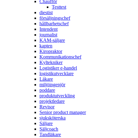
Chaufför
Testtest
diestist
försäljningschef
hållbarhetschef
Intendent
journalist
KAM-säljare
kapten
Kiropraktor
Kommunikationschef
Kyltekniker
Logistiker e-handel
logistikutvecklare
Läkare
miljöingenjör
poddare
produktutveckling
projektledare
Revisor
Senior product manager
sjuksköterska
Säljare
Säljcoach
Tandläkare