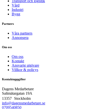
Transport och logistik
Vård
Industri
Bygg
Partners
Våra partners
Annonsera
Om oss
Om oss
Kontakt
Ansvarig utgivare
Villkor & policys
Kontaktuppgifter
Dagens Medarbetare
Saltmätargatan
19A
13357 Stockholm
info@dagensmedarbetare.se
0709540850