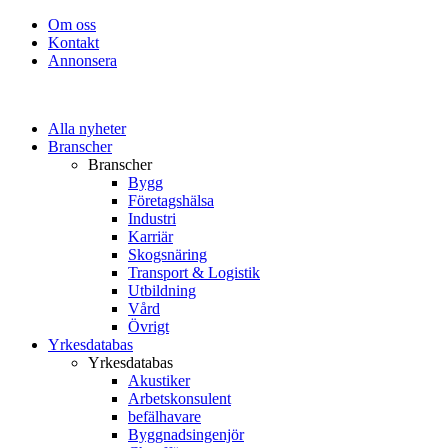
Om oss
Kontakt
Annonsera
Alla nyheter
Branscher
Branscher
Bygg
Företagshälsa
Industri
Karriär
Skogsnäring
Transport & Logistik
Utbildning
Vård
Övrigt
Yrkesdatabas
Yrkesdatabas
Akustiker
Arbetskonsulent
befälhavare
Byggnadsingenjör