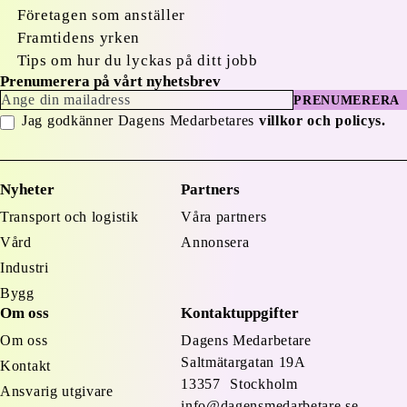
Företagen som anställer
Framtidens yrken
Tips om hur du lyckas på ditt jobb
Prenumerera på vårt nyhetsbrev
PRENUMERERA
Jag godkänner Dagens Medarbetares
villkor och policys.
Nyheter
Partners
Transport och logistik
Våra partners
Vård
Annonsera
Industri
Bygg
Om oss
Kontaktuppgifter
Om oss
Dagens Medarbetare
Saltmätargatan
19A
Kontakt
13357 Stockholm
Ansvarig utgivare
info@dagensmedarbetare.se