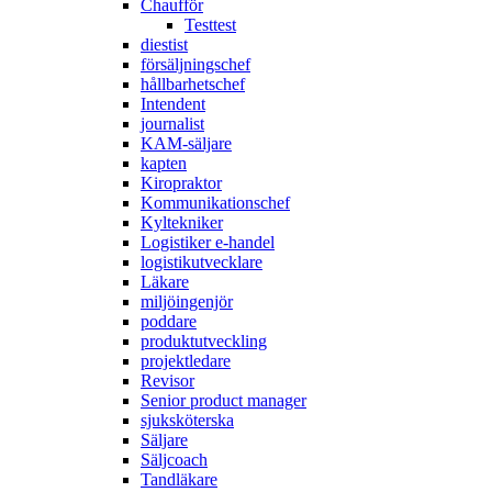
Chaufför
Testtest
diestist
försäljningschef
hållbarhetschef
Intendent
journalist
KAM-säljare
kapten
Kiropraktor
Kommunikationschef
Kyltekniker
Logistiker e-handel
logistikutvecklare
Läkare
miljöingenjör
poddare
produktutveckling
projektledare
Revisor
Senior product manager
sjuksköterska
Säljare
Säljcoach
Tandläkare