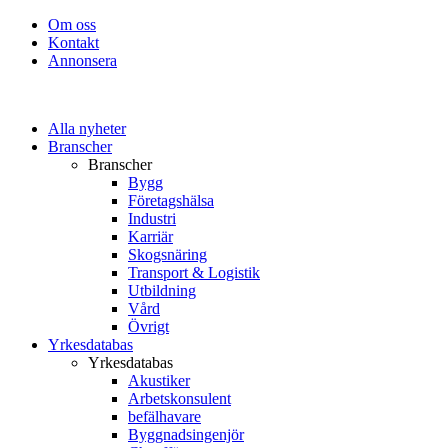
Om oss
Kontakt
Annonsera
Alla nyheter
Branscher
Branscher
Bygg
Företagshälsa
Industri
Karriär
Skogsnäring
Transport & Logistik
Utbildning
Vård
Övrigt
Yrkesdatabas
Yrkesdatabas
Akustiker
Arbetskonsulent
befälhavare
Byggnadsingenjör