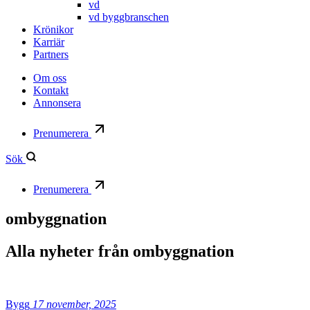
vd
vd byggbranschen
Krönikor
Karriär
Partners
Om oss
Kontakt
Annonsera
Prenumerera
Sök
Prenumerera
ombyggnation
Alla nyheter från
ombyggnation
Bygg
17 november, 2025