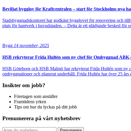
Beviljat bygglov för Kraftcentralen – start för Stockholms nya 
Stadsbyggnadskontoret har godkänt bygglovet för renovering och till
plats för hantverk i huvudstaden. – Detta är ett glädjande besked för
Bygg
14 november, 2025
HSB rekryterar Frida Hultén som ny chef för Ombyggnad ABK 
HSB Göteborg och HSB Malmö har rekryterat Frida Hultén som ny c
ombyggnationer och planerat underhåll. Frida Hultén har över 25 års
Insikter om jobb?
Företagen som anställer
Framtidens yrken
Tips om hur du lyckas på ditt jobb
Prenumerera på vårt nyhetsbrev
Prenumerera