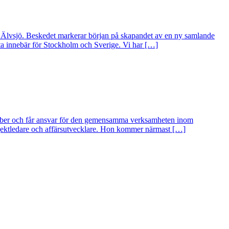
i Älvsjö. Beskedet markerar början på skapandet av en ny samlande
tta innebär för Stockholm och Sverige. Vi har […]
ber och får ansvar för den gemensamma verksamheten inom
rojektledare och affärsutvecklare. Hon kommer närmast […]