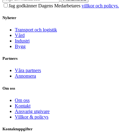
Jag godkänner Dagens Medarbetares
villkor och policys.
Nyheter
Transport och logistik
Vård
Industri
Bygg
Partners
Våra partners
Annonsera
Om oss
Om oss
Kontakt
Ansvarig utgivare
Villkor & policys
Kontaktuppgifter