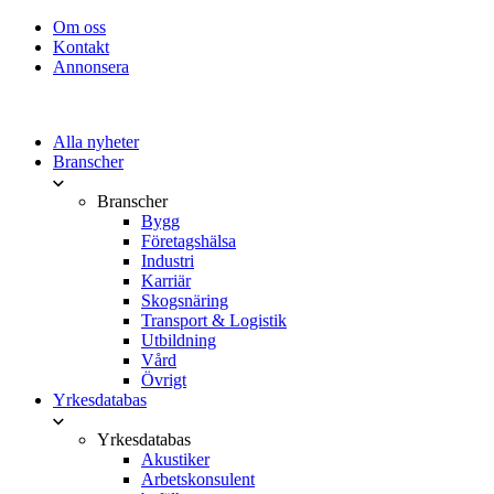
Om oss
Kontakt
Annonsera
Alla nyheter
Branscher
Branscher
Bygg
Företagshälsa
Industri
Karriär
Skogsnäring
Transport & Logistik
Utbildning
Vård
Övrigt
Yrkesdatabas
Yrkesdatabas
Akustiker
Arbetskonsulent