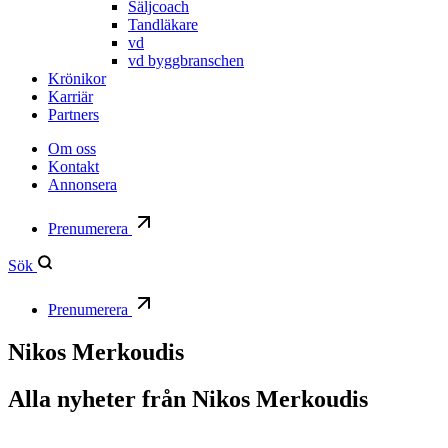
Säljcoach
Tandläkare
vd
vd byggbranschen
Krönikor
Karriär
Partners
Om oss
Kontakt
Annonsera
Prenumerera
Sök
Prenumerera
Nikos Merkoudis
Alla nyheter från
Nikos Merkoudis