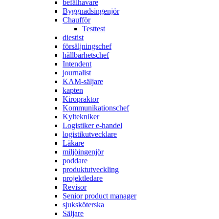
befälhavare
Byggnadsingenjör
Chaufför
Testtest
diestist
försäljningschef
hållbarhetschef
Intendent
journalist
KAM-säljare
kapten
Kiropraktor
Kommunikationschef
Kyltekniker
Logistiker e-handel
logistikutvecklare
Läkare
miljöingenjör
poddare
produktutveckling
projektledare
Revisor
Senior product manager
sjuksköterska
Säljare