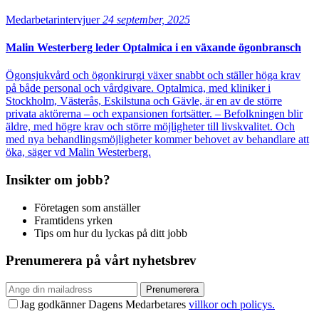
Medarbetarintervjuer
24 september, 2025
Malin Westerberg leder Optalmica i en växande ögonbransch
Ögonsjukvård och ögonkirurgi växer snabbt och ställer höga krav
på både personal och vårdgivare. Optalmica, med kliniker i
Stockholm, Västerås, Eskilstuna och Gävle, är en av de större
privata aktörerna – och expansionen fortsätter. – Befolkningen blir
äldre, med högre krav och större möjligheter till livskvalitet. Och
med nya behandlingsmöjligheter kommer behovet av behandlare att
öka, säger vd Malin Westerberg.
Insikter om jobb?
Företagen som anställer
Framtidens yrken
Tips om hur du lyckas på ditt jobb
Prenumerera på vårt nyhetsbrev
Prenumerera
Jag godkänner Dagens Medarbetares
villkor och policys.