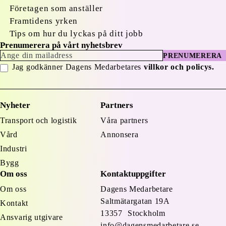
Företagen som anställer
Framtidens yrken
Tips om hur du lyckas på ditt jobb
Prenumerera på vårt nyhetsbrev
PRENUMERERA
Jag godkänner Dagens Medarbetares
villkor och policys.
Nyheter
Partners
Transport och logistik
Våra partners
Vård
Annonsera
Industri
Bygg
Om oss
Kontaktuppgifter
Om oss
Dagens Medarbetare
Saltmätargatan
19A
Kontakt
13357 Stockholm
Ansvarig utgivare
info@dagensmedarbetare.se