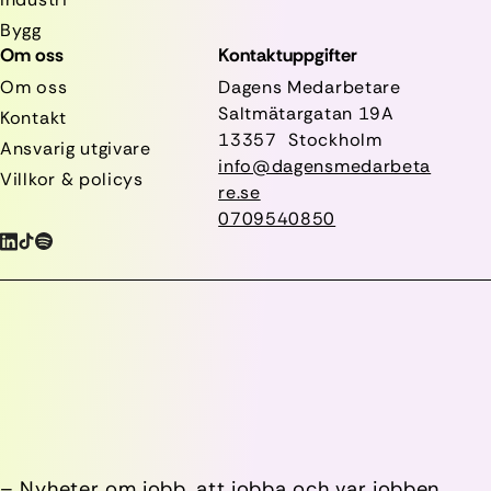
Bygg
Om oss
Kontaktuppgifter
Om oss
Dagens Medarbetare
Saltmätargatan
19A
Kontakt
13357 Stockholm
Ansvarig utgivare
info@dagensmedarbeta
Villkor & policys
re.se
0709540850
– Nyheter om jobb, att jobba och var jobben