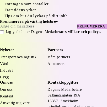
Företagen som anställer
Framtidens yrken
Tips om hur du lyckas på ditt jobb
Prenumerera på vårt nyhetsbrev
PRENUMERERA
Jag godkänner Dagens Medarbetares
villkor och policys.
Nyheter
Partners
Transport och logistik
Våra partners
Vård
Annonsera
Industri
Bygg
Om oss
Kontaktuppgifter
Om oss
Dagens Medarbetare
Saltmätargatan
19A
Kontakt
13357 Stockholm
Ansvarig utgivare
info@dagensmedarbetare.se