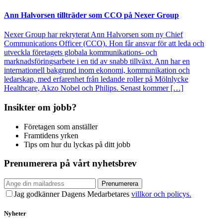
Ann Halvorsen tillträder som CCO på Nexer Group
Nexer Group har rekryterat Ann Halvorsen som ny Chief
Communications Officer (CCO). Hon får ansvar för att leda och
utveckla företagets globala kommunikations- och
marknadsföringsarbete i en tid av snabb tillväxt. Ann har en
internationell bakgrund inom ekonomi, kommunikation och
ledarskap, med erfarenhet från ledande roller på Mölnlycke
Healthcare, Akzo Nobel och Philips. Senast kommer […]
Insikter om jobb?
Företagen som anställer
Framtidens yrken
Tips om hur du lyckas på ditt jobb
Prenumerera på vårt nyhetsbrev
Prenumerera
Jag godkänner Dagens Medarbetares
villkor och policys.
Nyheter