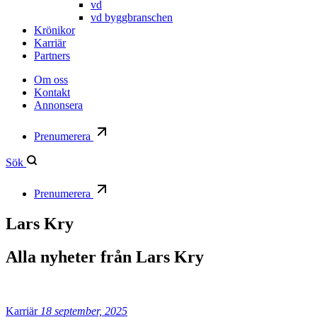
vd
vd byggbranschen
Krönikor
Karriär
Partners
Om oss
Kontakt
Annonsera
Prenumerera
Sök
Prenumerera
Lars Kry
Alla nyheter från
Lars Kry
Karriär
18 september, 2025