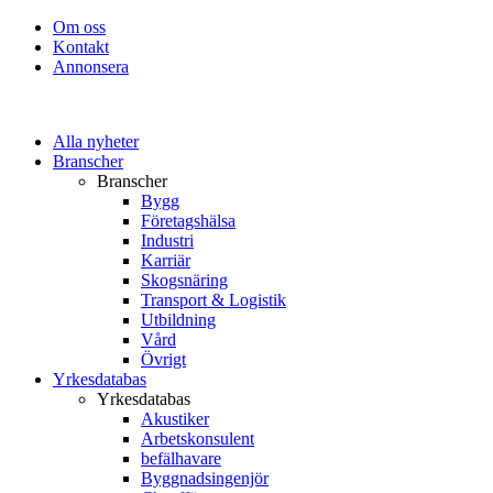
Om oss
Kontakt
Annonsera
Alla nyheter
Branscher
Branscher
Bygg
Företagshälsa
Industri
Karriär
Skogsnäring
Transport & Logistik
Utbildning
Vård
Övrigt
Yrkesdatabas
Yrkesdatabas
Akustiker
Arbetskonsulent
befälhavare
Byggnadsingenjör