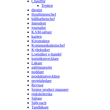
Chaufför
Testtest
diestist
försäljningschef
hållbarhetschef
Intendent
journalist
KAM-säljare
kapten
Kiropraktor
Kommunikationschef
Kyltekniker
Logistiker e-handel
logistikutvecklare
Läkare
miljöingenjör
poddare
produktutveckling
projektledare
Revisor
Senior product manager
sjuksköterska
Säljare
Säljcoach
Tandläkare