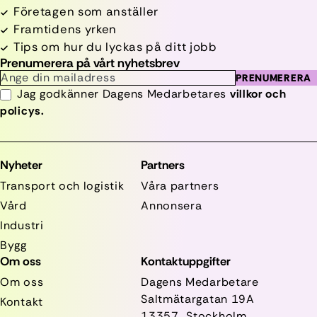
Företagen som anställer
Framtidens yrken
Tips om hur du lyckas på ditt jobb
Prenumerera på vårt nyhetsbrev
PRENUMERERA
Jag godkänner Dagens Medarbetares
villkor och
policys.
Nyheter
Partners
Transport och logistik
Våra partners
Vård
Annonsera
Industri
Bygg
Om oss
Kontaktuppgifter
Om oss
Dagens Medarbetare
Saltmätargatan
19A
Kontakt
13357 Stockholm