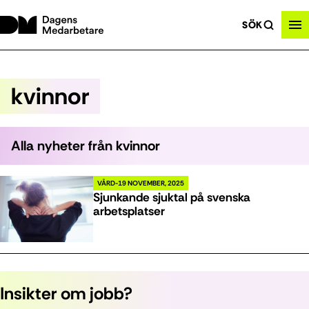
SÖK
kvinnor
Alla nyheter från
kvinnor
VÅRD
19 NOVEMBER, 2025
Sjunkande sjuktal på svenska
arbetsplatser
Insikter om jobb?