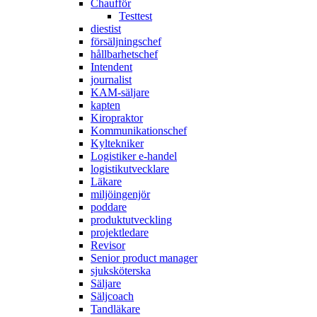
Chaufför
Testtest
diestist
försäljningschef
hållbarhetschef
Intendent
journalist
KAM-säljare
kapten
Kiropraktor
Kommunikationschef
Kyltekniker
Logistiker e-handel
logistikutvecklare
Läkare
miljöingenjör
poddare
produktutveckling
projektledare
Revisor
Senior product manager
sjuksköterska
Säljare
Säljcoach
Tandläkare