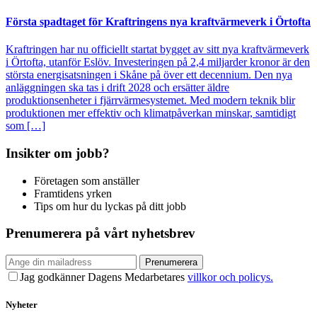
Första spadtaget för Kraftringens nya kraftvärmeverk i Örtofta
Kraftringen har nu officiellt startat bygget av sitt nya kraftvärmeverk
i Örtofta, utanför Eslöv. Investeringen på 2,4 miljarder kronor är den
största energisatsningen i Skåne på över ett decennium. Den nya
anläggningen ska tas i drift 2028 och ersätter äldre
produktionsenheter i fjärrvärmesystemet. Med modern teknik blir
produktionen mer effektiv och klimatpåverkan minskar, samtidigt
som […]
Insikter om jobb?
Företagen som anställer
Framtidens yrken
Tips om hur du lyckas på ditt jobb
Prenumerera på vårt nyhetsbrev
Prenumerera
Jag godkänner Dagens Medarbetares
villkor och policys.
Nyheter