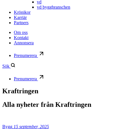
vd
vd byggbranschen
Krönikor
Karriär
Partners
Om oss
Kontakt
Annonsera
Prenumerera
Sök
Prenumerera
Kraftringen
Alla nyheter från
Kraftringen
Bygg
15 september, 2025