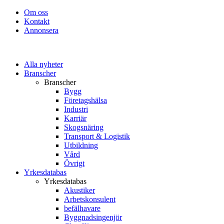
Om oss
Kontakt
Annonsera
Alla nyheter
Branscher
Branscher
Bygg
Företagshälsa
Industri
Karriär
Skogsnäring
Transport & Logistik
Utbildning
Vård
Övrigt
Yrkesdatabas
Yrkesdatabas
Akustiker
Arbetskonsulent
befälhavare
Byggnadsingenjör