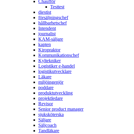
Chaufför
Testtest
diestist
försäljningschef
hållbarhetschef
Intendent
journalist
KAM-säljare
kapten
Kiropraktor
Kommunikationschef
Kyltekniker
Logistiker e-handel
logistikutvecklare
Läkare
miljöingenjör
poddare
produktutveckling
projektledare
Revisor
Senior product manager
sjuksköterska
Säljare
Säljcoach
Tandläkare