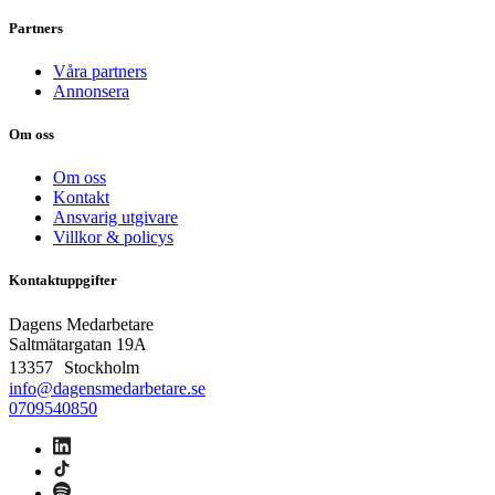
Partners
Våra partners
Annonsera
Om oss
Om oss
Kontakt
Ansvarig utgivare
Villkor & policys
Kontaktuppgifter
Dagens Medarbetare
Saltmätargatan
19A
13357 Stockholm
info@dagensmedarbetare.se
0709540850