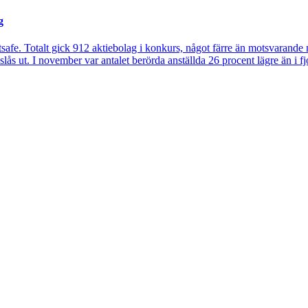
g
safe. Totalt gick 912 aktiebolag i konkurs, något färre än motsvarand
lås ut. I november var antalet berörda anställda 26 procent lägre än i fj