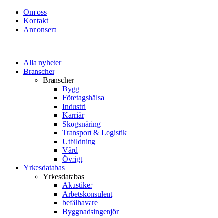
Om oss
Kontakt
Annonsera
Alla nyheter
Branscher
Branscher
Bygg
Företagshälsa
Industri
Karriär
Skogsnäring
Transport & Logistik
Utbildning
Vård
Övrigt
Yrkesdatabas
Yrkesdatabas
Akustiker
Arbetskonsulent
befälhavare
Byggnadsingenjör