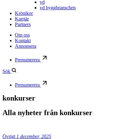
vd
vd byggbranschen
Krönikor
Karriär
Partners
Om oss
Kontakt
Annonsera
Prenumerera
Sök
Prenumerera
konkurser
Alla nyheter från
konkurser
Övrigt
1 december, 2025