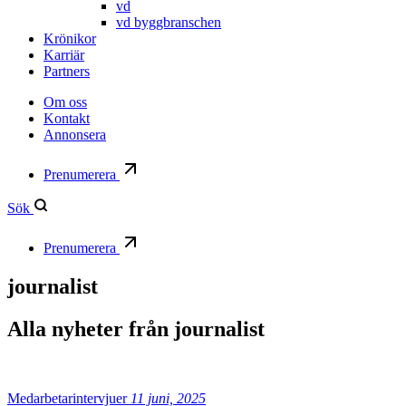
vd
vd byggbranschen
Krönikor
Karriär
Partners
Om oss
Kontakt
Annonsera
Prenumerera
Sök
Prenumerera
journalist
Alla nyheter från
journalist
Medarbetarintervjuer
11 juni, 2025