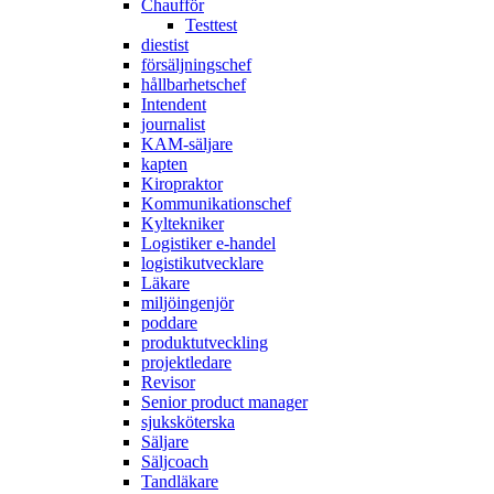
Chaufför
Testtest
diestist
försäljningschef
hållbarhetschef
Intendent
journalist
KAM-säljare
kapten
Kiropraktor
Kommunikationschef
Kyltekniker
Logistiker e-handel
logistikutvecklare
Läkare
miljöingenjör
poddare
produktutveckling
projektledare
Revisor
Senior product manager
sjuksköterska
Säljare
Säljcoach
Tandläkare