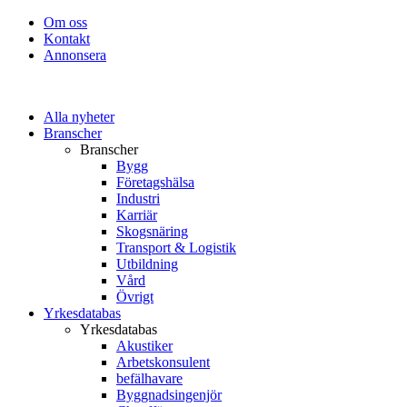
Om oss
Kontakt
Annonsera
Alla nyheter
Branscher
Branscher
Bygg
Företagshälsa
Industri
Karriär
Skogsnäring
Transport & Logistik
Utbildning
Vård
Övrigt
Yrkesdatabas
Yrkesdatabas
Akustiker
Arbetskonsulent
befälhavare
Byggnadsingenjör