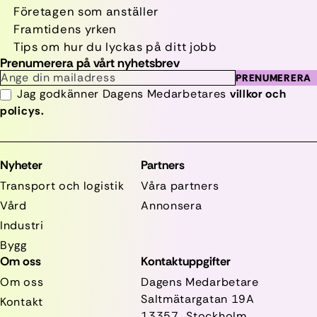
Företagen som anställer
Framtidens yrken
Tips om hur du lyckas på ditt jobb
Prenumerera på vårt nyhetsbrev
PRENUMERERA
Jag godkänner Dagens Medarbetares
villkor och
policys.
Nyheter
Partners
Transport och logistik
Våra partners
Vård
Annonsera
Industri
Bygg
Om oss
Kontaktuppgifter
Om oss
Dagens Medarbetare
Saltmätargatan
19A
Kontakt
13357 Stockholm