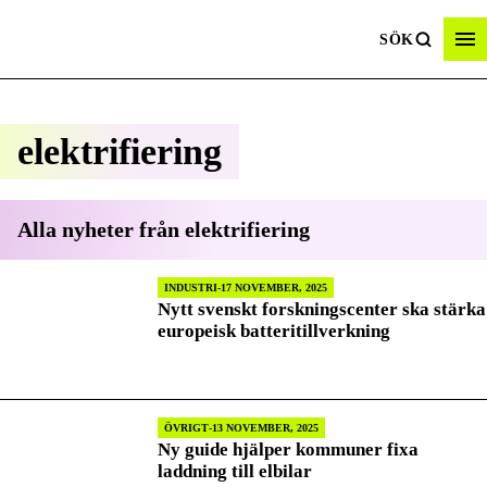
SÖK
elektrifiering
Alla nyheter från
elektrifiering
INDUSTRI
17 NOVEMBER, 2025
Nytt svenskt forskningscenter ska stärka
europeisk batteritillverkning
ÖVRIGT
13 NOVEMBER, 2025
Ny guide hjälper kommuner fixa
laddning till elbilar