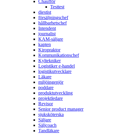
Chaufför
Testtest
diestist
försäljningschef
hållbarhetschef
Intendent
journalist
KAM-säljare
kapten
Kiropraktor
Kommunikationschef
Kyltekniker
Logistiker e-handel
logistikutvecklare
Läkare
miljöingenjör
poddare
produktutveckling
projektledare
Revisor
Senior product manager
sjuksköterska
Säljare
Säljcoach
Tandläkare