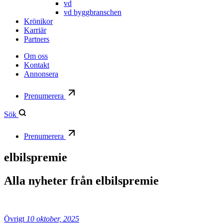
vd
vd byggbranschen
Krönikor
Karriär
Partners
Om oss
Kontakt
Annonsera
Prenumerera
Sök
Prenumerera
elbilspremie
Alla nyheter från
elbilspremie
Övrigt
10 oktober, 2025