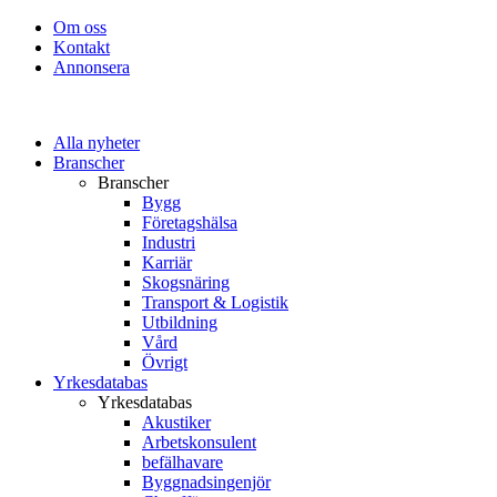
Om oss
Kontakt
Annonsera
Alla nyheter
Branscher
Branscher
Bygg
Företagshälsa
Industri
Karriär
Skogsnäring
Transport & Logistik
Utbildning
Vård
Övrigt
Yrkesdatabas
Yrkesdatabas
Akustiker
Arbetskonsulent
befälhavare
Byggnadsingenjör