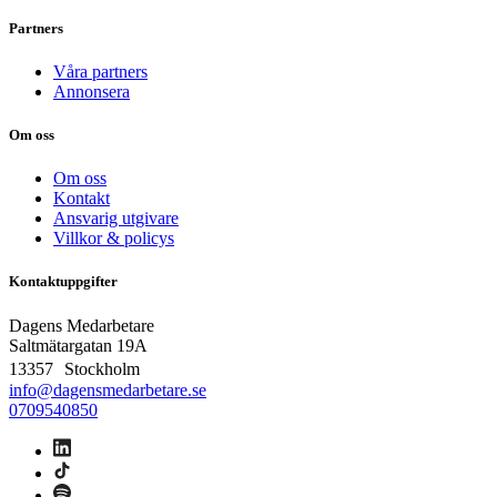
Partners
Våra partners
Annonsera
Om oss
Om oss
Kontakt
Ansvarig utgivare
Villkor & policys
Kontaktuppgifter
Dagens Medarbetare
Saltmätargatan
19A
13357 Stockholm
info@dagensmedarbetare.se
0709540850