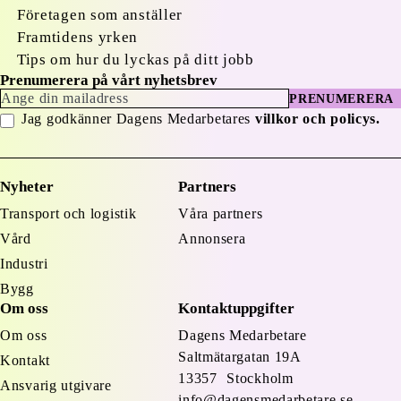
Företagen som anställer
Framtidens yrken
Tips om hur du lyckas på ditt jobb
Prenumerera på vårt nyhetsbrev
PRENUMERERA
Jag godkänner Dagens Medarbetares
villkor och policys.
Nyheter
Partners
Transport och logistik
Våra partners
Vård
Annonsera
Industri
Bygg
Om oss
Kontaktuppgifter
Om oss
Dagens Medarbetare
Saltmätargatan
19A
Kontakt
13357 Stockholm
Ansvarig utgivare
info@dagensmedarbetare.se