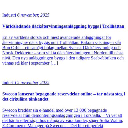
Industri
6 november, 2025
Världsledande däckåtervinningsanläggning byggs i Trollhättan
En av världens största och mest avancerade anläggningar för
återvinning av däck byggs nu i Trollhättan. Bakom satsningen står
Bon Orbit – ett samägt bolag mellan Svensk Däckåtervinning och
Norsk Dekkretur – som vill ta däckåtervinningen i Norden till nästa
nivå. Den nya anläggningen byggs i den tidigare Saab-fabriken och
väntas stå klar i september […]
Industri
5 november, 2025
Swecon lanserar begagnade reservdelar online – tar nästa steg i
det cirkulära tänkandet
Swecon breddar sin e-handel med över 13 000 begagnade
reservdelar från demonteringsanläggningen i Torshälla. – Vi vet att
det här är efterfrågat hos många av våra kunder, säger Sofia Wallin,
E-Commerce Manager på Swecon. – Det blir ett perfekt