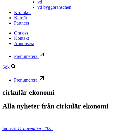
vd
vd byggbranschen
Krönikor
Karriär
Partners
Om oss
Kontakt
Annonsera
Prenumerera
Sök
Prenumerera
cirkulär ekonomi
Alla nyheter från
cirkulär ekonomi
Industri
11 november, 2025