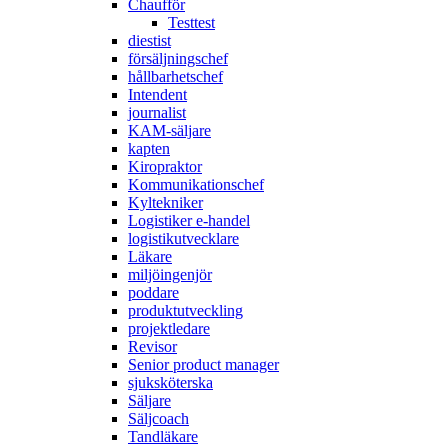
Chaufför
Testtest
diestist
försäljningschef
hållbarhetschef
Intendent
journalist
KAM-säljare
kapten
Kiropraktor
Kommunikationschef
Kyltekniker
Logistiker e-handel
logistikutvecklare
Läkare
miljöingenjör
poddare
produktutveckling
projektledare
Revisor
Senior product manager
sjuksköterska
Säljare
Säljcoach
Tandläkare