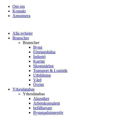
Om oss
Kontakt
Annonsera
Alla nyheter
Branscher
Branscher
Bygg
Företagshälsa
Industri
Karriär
Skogsnäring
Transport & Logistik
Utbildning
Vård
Övrigt
Yrkesdatabas
Yrkesdatabas
Akustiker
Arbetskonsulent
befälhavare
Byggnadsingenjör