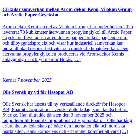
Cirkulär samverkan mellan Arom-dekor Kemi, Vilokan Group
och Arctic Paper Grycksbo
Arom-dekor Kemi, en del av Vilokan Group, har under hösten 2025
levererat 78 kubikmeter återvunnen propylenglykol till Arctic Paper
Grycksbo. Leveransen är en del av pappersbrukets pågående om-
och tillbyggnadsprojekt och visar hur industriell samverkan kan
bidra till ökad resurseffektivitet och minskad klimatpåverkan. Den
återvunna propylenglykolen produceras vid Arom-dekor Kemis
anläggning i Lockryd utanför Borås. […]
Karriär
7 november, 2025
Olle Svensk ny vd för Hasopor AB
Olle Svensk har utsetts till ny verkställande direktör för Hasopor
AB, Foamit Corporations svenska dotterbolag, samt landschef för
Sverige. Han tillträdde tjänsten den 3 november 2025 och
rapporterar till Foamit Corporations vd Erja Sankari. – Olle har lång
erfarenhet av ledarskap på både den internationella och nordiska
marknaden. Hans kompetens och erfarenhet kommer att vara […]