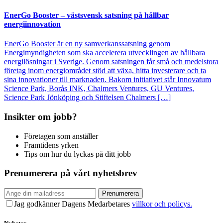
EnerGo Booster – västsvensk satsning på hållbar
energiinnovation
EnerGo Booster är en ny samverkanssatsning genom
Energimyndigheten som ska accelerera utvecklingen av hållbara
energilösningar i Sverige. Genom satsningen får små och medelstora
företag inom energiområdet stöd att växa, hitta investerare och ta
sina innovationer till marknaden. Bakom initiativet står Innovatum
Science Park, Borås INK, Chalmers Ventures, GU Ventures,
Science Park Jönköping och Stiftelsen Chalmers […]
Insikter om jobb?
Företagen som anställer
Framtidens yrken
Tips om hur du lyckas på ditt jobb
Prenumerera på vårt nyhetsbrev
Prenumerera
Jag godkänner Dagens Medarbetares
villkor och policys.