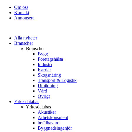
Om oss
Kontakt
Annonsera
Alla nyheter
Branscher
Branscher
Bygg
Företagshälsa
Industri
Karriär
Skogsnäring
Transport & Logistik
Utbildning
Vård
Övrigt
Yrkesdatabas
Yrkesdatabas
Akustiker
Arbetskonsulent
befälhavare
Byggnadsingenjör