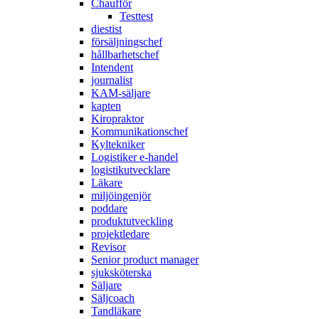
Chaufför
Testtest
diestist
försäljningschef
hållbarhetschef
Intendent
journalist
KAM-säljare
kapten
Kiropraktor
Kommunikationschef
Kyltekniker
Logistiker e-handel
logistikutvecklare
Läkare
miljöingenjör
poddare
produktutveckling
projektledare
Revisor
Senior product manager
sjuksköterska
Säljare
Säljcoach
Tandläkare