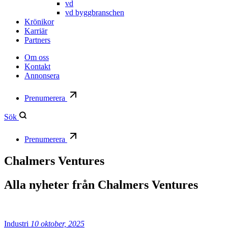
vd
vd byggbranschen
Krönikor
Karriär
Partners
Om oss
Kontakt
Annonsera
Prenumerera
Sök
Prenumerera
Chalmers Ventures
Alla nyheter från
Chalmers Ventures
Industri
10 oktober, 2025