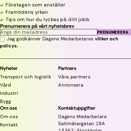
Företagen som anställer
Framtidens yrken
Tips om hur du lyckas på ditt jobb
Prenumerera på vårt nyhetsbrev
PRENUMERERA
Jag godkänner Dagens Medarbetares
villkor och
policys.
Nyheter
Partners
Transport och logistik
Våra partners
Vård
Annonsera
Industri
Bygg
Om oss
Kontaktuppgifter
Om oss
Dagens Medarbetare
Saltmätargatan
19A
Kontakt
13357 Stockholm